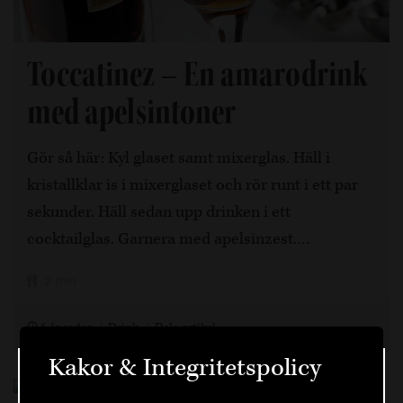
Toccatinez – En amarodrink
med apelsintoner
Gör så här: Kyl glaset samt mixerglas. Häll i
kristallklar is i mixerglaset och rör runt i ett par
sekunder. Häll sedan upp drinken i ett
cocktailglas. Garnera med apelsinzest.…
2 min
6 år sedan
Drink
Dela artikel
Kakor & Integritetspolicy
Välkommen