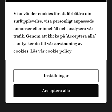
Den är sidan innehåller information om
Vi använder cookies för att förbättra din
alkoholhaltiga drycker och vänder sig till
surfupplevelse, visa personligt anpassade
dig som fyllt över
25
år.
Londonteo – En amarodrink
annonser eller innehåll och analysera vår
Bekräfta
med gin och citrustoner
trafik. Genom att klicka på "Acceptera alla"
samtycker du till vår användning av
Jag är yngre
Gör så här: Häll 200 ml Vermouth Rosso i en
cookies.
Läs vår cookie policy
såspanna, tillsätt 60 ml sockerlag och låt koka lätt
i ett par minuter tills det reducerat till en
tredjedel av…
Inställningar
2 min, 2
Acceptera alla
6 år sedan
Drink
Dela artikel