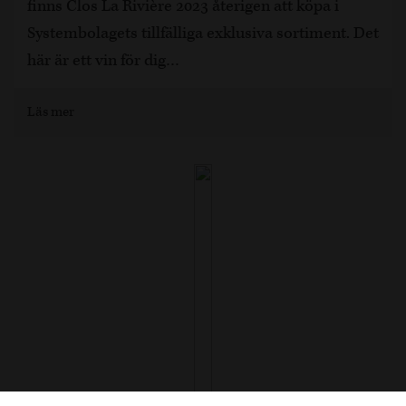
finns Clos La Rivière 2023 återigen att köpa i
Systembolagets tillfälliga exklusiva sortiment. Det
här är ett vin för dig…
Läs mer