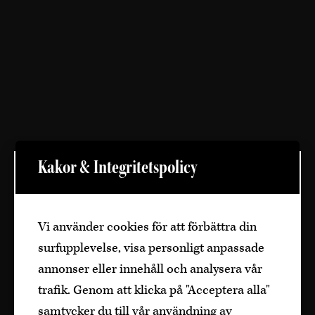
Kakor & Integritetspolicy
Välkommen
Den är sidan innehåller information om
Vi använder cookies för att förbättra din
alkoholhaltiga drycker och vänder sig till
surfupplevelse, visa personligt anpassade
dig som fyllt över
25
år.
annonser eller innehåll och analysera vår
Bekräfta
trafik. Genom att klicka på "Acceptera alla"
samtycker du till vår användning av