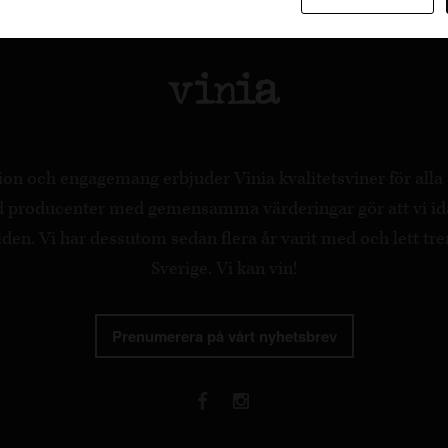
on och engagemang erbjuder Vinia kvalitetsviner för all
ed producenter med gemensamma värderingar gör att vi id
en. Vi har dessutom sedan flera år varit med och lett tre
Sverige. Vi kan vin!
Prenumerera på vårt nyhetsbrev