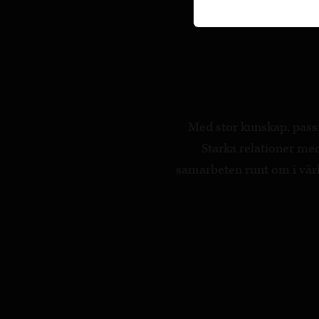
Med stor kunskap, passi
Starka relationer m
samarbeten runt om i värld