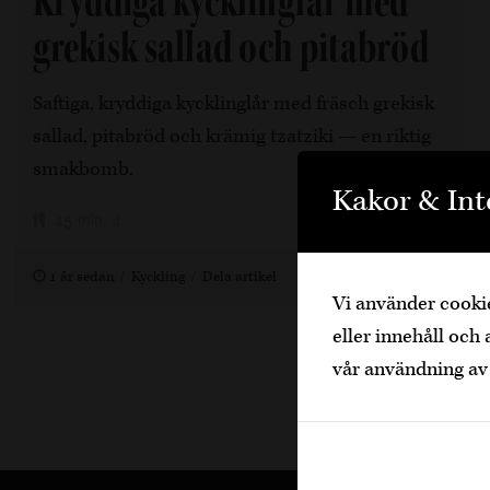
Kryddiga kycklinglår med
grekisk sallad och pitabröd
Saftiga, kryddiga kycklinglår med fräsch grekisk
sallad, pitabröd och krämig tzatziki — en riktig
smakbomb.
Kakor & Int
45 min, 4
1 år sedan
Kyckling
Dela artikel
Vi använder cookie
eller innehåll och 
vår användning av