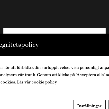
Välkommen
egritetspolicy
Den är sidan innehåller information om
alkoholhaltiga drycker och vänder sig till dig
som fyllt över
25
år.
s för att förbättra din surfupplevelse, visa personligt an
Bekräfta
Jag är yngre
analysera vår trafik. Genom att klicka på "Acceptera alla" s
 cookies.
Läs vår cookie policy
Inställningar