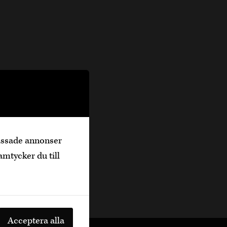
passade annonser
amtycker du till
Acceptera alla