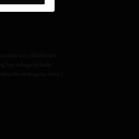
a smaker och plånböcker.
ag har många lyckade
nden för ekologiska viner i