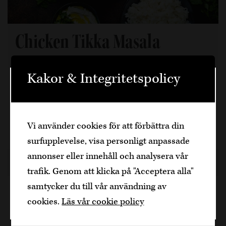
Chicken Tikka Masala
Chicken Tikka Masala är en populär rätt som har
Kakor & Integritetspolicy
funnit en speciell plats i hjärtat av många
Välkommen
matälskare världen över, inklusive i Sverige.
Denna krämiga och smakrika rätt består av…
Den är sidan innehåller information om
Vi använder cookies för att förbättra din
alkoholhaltiga drycker och vänder sig till
25 min, 4
surfupplevelse, visa personligt anpassade
dig som fyllt över
25
år.
annonser eller innehåll och analysera vår
Bekräfta
3 år sedan
Kyckling
Dela artikel
trafik. Genom att klicka på "Acceptera alla"
samtycker du till vår användning av
Jag är yngre
cookies.
Läs vår cookie policy