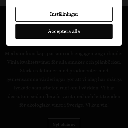
Inställningar
Acceptera alla
Med stor kunskap, passion och engagemang erbjuder
Vinia kvalitetsviner för alla smaker och plånböcker.
Starka relationer med producenter med
gemensamma värderingar gör att vi idag har många
lyckade samarbeten runt om i världen. Vi har
dessutom sedan flera år varit med och lett trenden
för ekologiska viner i Sverige. Vi kan vin!
Nyhetsbrev