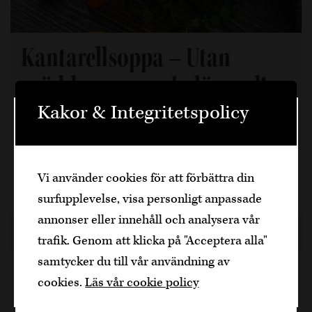
Kantarellsoppa – Utan
grädde, men makalös god!
Kakor & Integritetspolicy
Vi fortsätter med temat skogens guld och har här
Välkommen
tagit fram en riktigt god kantarellsoppa för de lite
svalare sensommarkvällarna.
Den är sidan innehåller information om
Vi använder cookies för att förbättra din
alkoholhaltiga drycker och vänder sig till
1 h, 4 portioner
surfupplevelse, visa personligt anpassade
dig som fyllt över
25
år.
annonser eller innehåll och analysera vår
Bekräfta
9 år sedan
Kyckling
Dela artikel
trafik. Genom att klicka på "Acceptera alla"
samtycker du till vår användning av
Jag är yngre
cookies.
Läs vår cookie policy