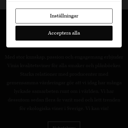
Inställningar
Acceptera alla
Med stor kunskap, passion och engagemang erbjuder
Vinia kvalitetsviner för alla smaker och plånböcker.
Starka relationer med producenter med
gemensamma värderingar gör att vi idag har många
lyckade samarbeten runt om i världen. Vi har
dessutom sedan flera år varit med och lett trenden
för ekologiska viner i Sverige. Vi kan vin!
Nyhetsbrev