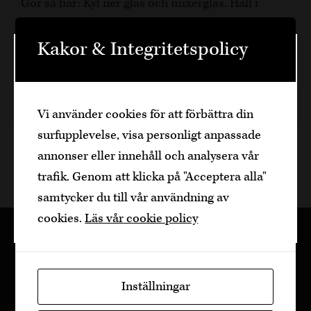
Gör så här: Kyl ner glas och mixerglas. Häll i
ingredienserna ovan i mixerglaset som innehåller
generöst med is. Rör i ett par sekunder tills
Kakor & Integritetspolicy
Välkommen
vätskan är kall och häll…
Den är sidan innehåller information om
6 år sedan
Drink
Dela artikel
Vi använder cookies för att förbättra din
alkoholhaltiga drycker och vänder sig till
surfupplevelse, visa personligt anpassade
dig som fyllt över
25
år.
annonser eller innehåll och analysera vår
Bekräfta
trafik. Genom att klicka på "Acceptera alla"
samtycker du till vår användning av
Jag är yngre
cookies.
Läs vår cookie policy
Inställningar