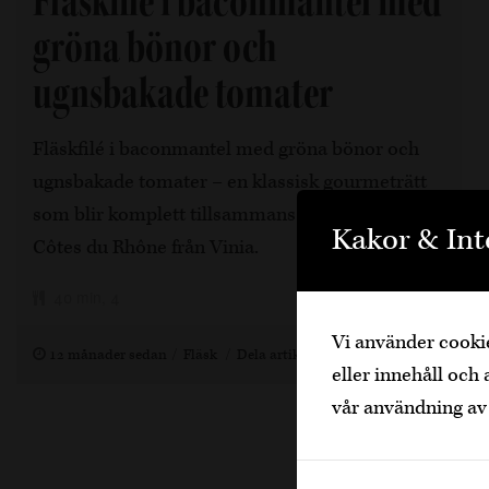
Fläskfilé i baconmantel med
gröna bönor och
ugnsbakade tomater
Fläskfilé i baconmantel med gröna bönor och
ugnsbakade tomater – en klassisk gourmeträtt
som blir komplett tillsammans med Les Pious
Kakor & Int
Côtes du Rhône från Vinia.
40 min, 4
Vi använder cookie
12 månader sedan
Fläsk
Dela artikel
eller innehåll och 
vår användning av