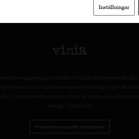
Inställningar
on och engagemang erbjuder Vinia kvalitetsviner för all
ed producenter med gemensamma värderingar gör att vi id
en. Vi har dessutom sedan flera år varit med och lett tre
Sverige. Vi kan vin!
Prenumerera på vårt nyhetsbrev