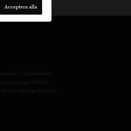
Acceptera alla
a smaker och plånböcker.
ag har många lyckade
nden för ekologiska viner i