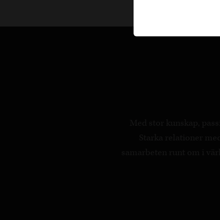
Med stor kunskap, passi
Starka relationer m
samarbeten runt om i värld