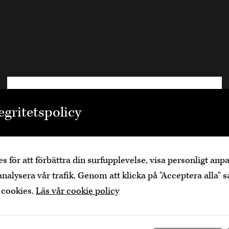
Välkommen
egritetspolicy
Den är sidan innehåller information om
alkoholhaltiga drycker och vänder sig till dig
som fyllt över
25
år.
s för att förbättra din surfupplevelse, visa personligt an
Bekräfta
Jag är yngre
analysera vår trafik. Genom att klicka på "Acceptera alla" s
 cookies.
Läs vår cookie policy