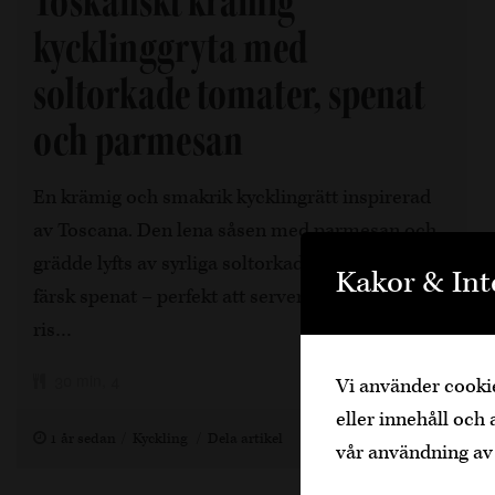
Toskanskt krämig
kycklinggryta med
soltorkade tomater, spenat
och parmesan
En krämig och smakrik kycklingrätt inspirerad
av Toscana. Den lena såsen med parmesan och
grädde lyfts av syrliga soltorkade tomater och
Kakor & Int
färsk spenat – perfekt att servera med pasta,
ris…
30 min, 4
Vi använder cookie
eller innehåll och 
1 år sedan
Kyckling
Dela artikel
vår användning av