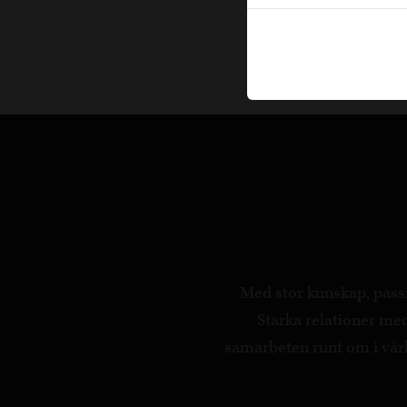
Med stor kunskap, passi
Starka relationer m
samarbeten runt om i värld