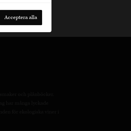
Acceptera alla
a smaker och plånböcker.
ag har många lyckade
nden för ekologiska viner i