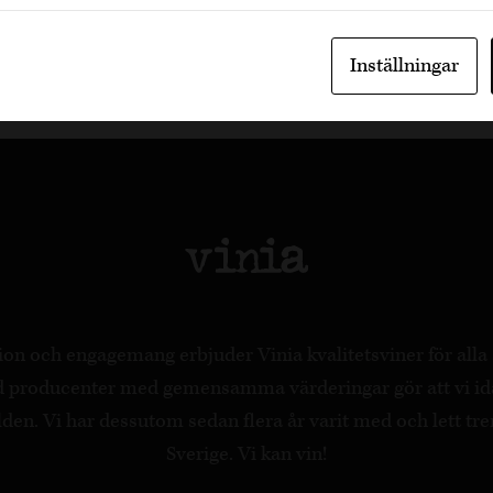
Inställningar
on och engagemang erbjuder Vinia kvalitetsviner för all
ed producenter med gemensamma värderingar gör att vi id
en. Vi har dessutom sedan flera år varit med och lett tre
Sverige. Vi kan vin!