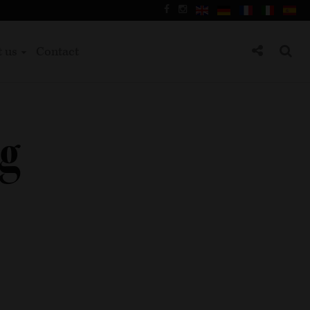
t us
Contact
ng