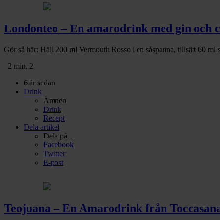
Londonteo – En amarodrink med gin och c
Gör så här: Häll 200 ml Vermouth Rosso i en såspanna, tillsätt 60 ml soc
2 min, 2
6 år sedan
Drink
Ämnen
Drink
Recept
Dela artikel
Dela på…
Facebook
Twitter
E-post
Teojuana – En Amarodrink från Toccasan