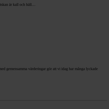
ätskan är kall och häll…
r med gemensamma värderingar gör att vi idag har många lyckade