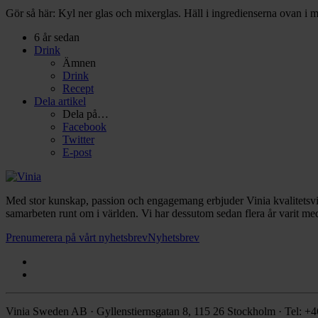
Gör så här: Kyl ner glas och mixerglas. Häll i ingredienserna ovan i mi
6 år sedan
Drink
Ämnen
Drink
Recept
Dela artikel
Dela på…
Facebook
Twitter
E-post
Med stor kunskap, passion och engagemang erbjuder Vinia kvalitetsvi
samarbeten runt om i världen. Vi har dessutom sedan flera år varit med
Prenumerera på vårt nyhetsbrev
Nyhetsbrev
Vinia Sweden AB · Gyllenstiernsgatan 8, 115 26 Stockholm · Tel: +4