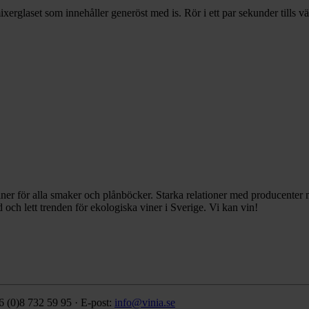
xerglaset som innehåller generöst med is. Rör i ett par sekunder tills v
ner för alla smaker och plånböcker. Starka relationer med producente
 och lett trenden för ekologiska viner i Sverige. Vi kan vin!
6 (0)8 732 59 95 · E-post:
info@vinia.se