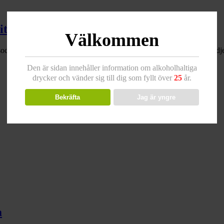
itrustoner
Välkommen
kerlag och låt koka lätt i ett par minuter tills det reducerat till en tre
Den är sidan innehåller information om alkoholhaltiga
drycker och vänder sig till dig som fyllt över
25
år.
Bekräfta
Jag är yngre
a