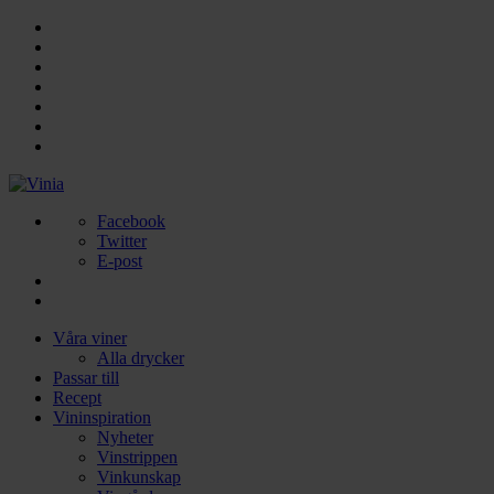
Facebook
Twitter
E-post
Våra viner
Alla drycker
Passar till
Recept
Vininspiration
Nyheter
Vinstrippen
Vinkunskap