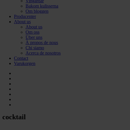
Vingårdar
Bakom kulisserna
Om bloggen
Producenter
About us
About us
Om oss
Über uns
À propos de nous
Chi siamo
Acerca de nosotros
Contact
Varukorgen
cocktail