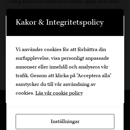
Saftig köttrollad fylld med dadlar, äpple och örter.
En smakrik hösträtt som passar utmärkt med Les
Pious från Côtes du Rhône.
Kakor & Integritetspolicy
Välkommen
1 h 30 min, 6
Den är sidan innehåller information om
11 månader sedan
Fläsk
Dela artikel
Vi använder cookies för att förbättra din
alkoholhaltiga drycker och vänder sig till
surfupplevelse, visa personligt anpassade
dig som fyllt över
25
år.
annonser eller innehåll och analysera vår
Bekräfta
trafik. Genom att klicka på "Acceptera alla"
samtycker du till vår användning av
Jag är yngre
cookies.
Läs vår cookie policy
Inställningar