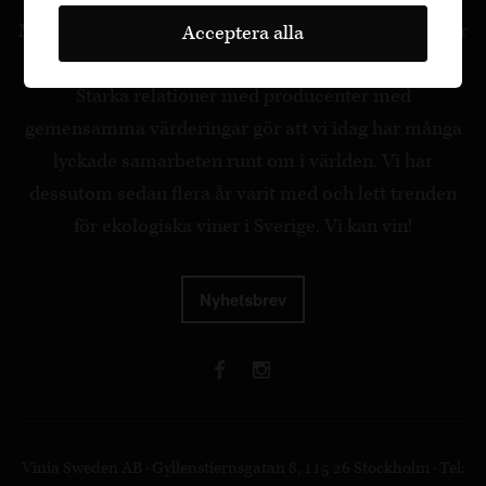
Med stor kunskap, passion och engagemang erbjuder
Acceptera alla
Vinia kvalitetsviner för alla smaker och plånböcker.
Starka relationer med producenter med
gemensamma värderingar gör att vi idag har många
lyckade samarbeten runt om i världen. Vi har
dessutom sedan flera år varit med och lett trenden
för ekologiska viner i Sverige. Vi kan vin!
Nyhetsbrev
Vinia Sweden AB · Gyllenstiernsgatan 8, 115 26 Stockholm · Tel: