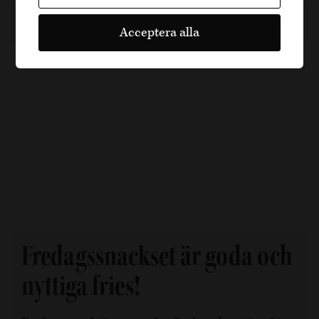
5 år sedan
Recept
Dela artikel
Acceptera alla
Fredagssnackset är goda och
nyttiga fries!