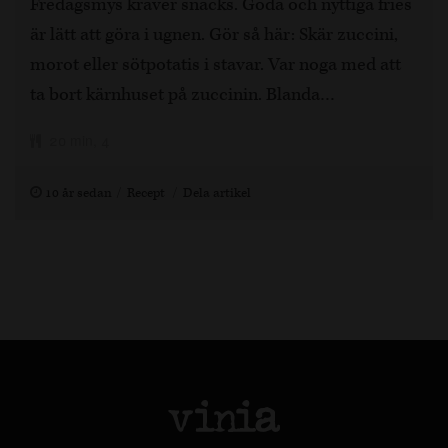
Fredagsmys kräver snacks. Goda och nyttiga fries
är lätt att göra i ugnen. Gör så här: Skär zuccini,
morot eller sötpotatis i stavar. Var noga med att
ta bort kärnhuset på zuccinin. Blanda…
20 min, 4
10 år sedan
Recept
Dela artikel