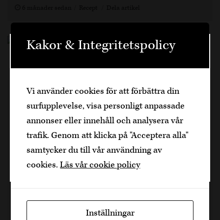
6 månader sedan
Recept
Dela artikel
Kakor & Integritetspolicy
Välkommen
Den är sidan innehåller information om
Vi använder cookies för att förbättra din
Fredagsdesserten med Roy
alkoholhaltiga drycker och vänder sig till
surfupplevelse, visa personligt anpassade
dig som fyllt över
25
år.
Fares – Pumpkin Cheesecake
annonser eller innehåll och analysera vår
Bekräfta
trafik. Genom att klicka på "Acceptera alla"
Visste ni att Cava och desserter passar utmärkt
samtycker du till vår användning av
Jag är yngre
tillsammans? Faktum är att det är väldigt vanligt
cookies.
Läs vår cookie policy
att en flaska Cava öppnas till dessert i Spanien
och i synnerhet i Barcelona.…
1 h, 10
Inställningar