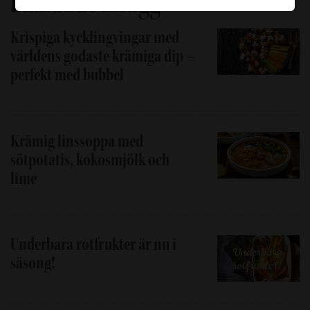
Liknande inlägg
Krispiga kycklingvingar med
världens godaste krämiga dip –
perfekt med bubbel
Krämig linssoppa med
sötpotatis, kokosmjölk och
lime
Underbara rotfrukter är nu i
säsong!