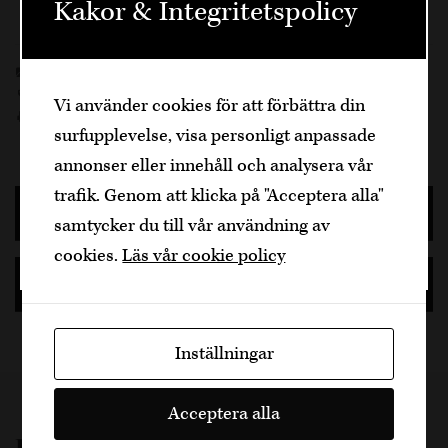
Kakor & Integritetspolicy
Välkommen
Recept
,
Tillbehör
Den är sidan innehåller information om
Fredagsmys
,
fredagssnacks
,
nyttiga snacks
,
rotfrukter
,
Sötpotatis
Vi använder cookies för att förbättra din
alkoholhaltiga drycker och vänder sig till
Skriv ut sidan
surfupplevelse, visa personligt anpassade
dig som fyllt över
25
år.
annonser eller innehåll och analysera vår
Bekräfta
trafik. Genom att klicka på "Acceptera alla"
Senaste inläggen
samtycker du till vår användning av
Jag är yngre
cookies.
Läs vår cookie policy
Ämnen
Inställningar
Acceptera alla