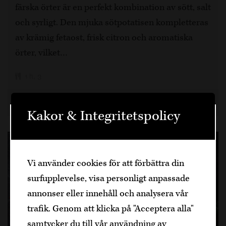
färska örter är en perfekt kombination av sött, salt
och syrligt. Den mjuka sötpotatisen kompletteras
av krämig fetaost, frisk citron och aromatiska
örter, vilket…
1 h, 3
2 år sedan
Recept
Dela artikel
Kakor & Integritetspolicy
Välkommen
Den är sidan innehåller information om
Vi använder cookies för att förbättra din
alkoholhaltiga drycker och vänder sig till
surfupplevelse, visa personligt anpassade
dig som fyllt över
25
år.
annonser eller innehåll och analysera vår
Bekräfta
trafik. Genom att klicka på "Acceptera alla"
samtycker du till vår användning av