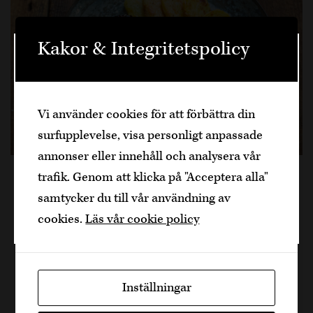
Kakor & Integritetspolicy
Välkommen
Den är sidan innehåller information om
Vi använder cookies för att förbättra din
alkoholhaltiga drycker och vänder sig till
surfupplevelse, visa personligt anpassade
dig som fyllt över
25
år.
annonser eller innehåll och analysera vår
Bekräfta
Filéstek med rostade
trafik. Genom att klicka på "Acceptera alla"
samtycker du till vår användning av
potatisar, broccolini, örtsås
Jag är yngre
cookies.
Läs vår cookie policy
och friterad äggula
En lyxig och balanserad tallrik med stekt oxfilé,
Inställningar
rostad potatis, smörig broccolini, örtsås och