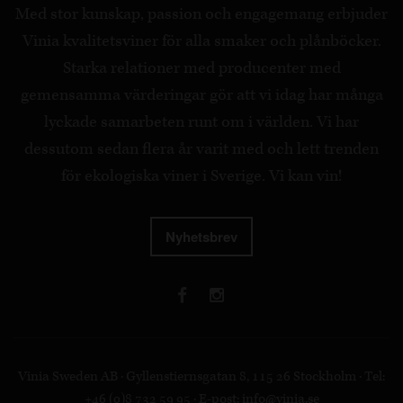
Med stor kunskap, passion och engagemang erbjuder
Vinia kvalitetsviner för alla smaker och plånböcker.
Starka relationer med producenter med
gemensamma värderingar gör att vi idag har många
lyckade samarbeten runt om i världen. Vi har
dessutom sedan flera år varit med och lett trenden
för ekologiska viner i Sverige. Vi kan vin!
Nyhetsbrev
Vinia Sweden AB · Gyllenstiernsgatan 8, 115 26 Stockholm · Tel:
+46 (0)8 732 59 95 · E-post:
info@vinia.se