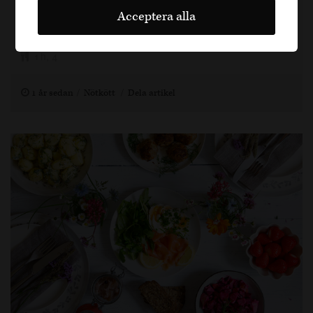
friterad äggula. Matchas elegant med Viña
Acceptera alla
Solorca Crianza från Vinia.
1 h, 4
1 år sedan
Nötkött
Dela artikel