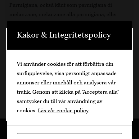
Parmigiana, också känt som parmigiana di
melanzane, melanzane alla parmigiana, eller
aubergineparmesan, är en italiensk maträtt gjord
av stekt, skivad aubergine i lager med ost och
Kakor & Integritetspolicy
Välkommen
tomatsås, sedan bakad. Ursprunget…
45 min, 4
Den är sidan innehåller information om
Vi använder cookies för att förbättra din
alkoholhaltiga drycker och vänder sig till
surfupplevelse, visa personligt anpassade
dig som fyllt över
25
år.
4 år sedan
Recept
Dela artikel
annonser eller innehåll och analysera vår
Bekräfta
trafik. Genom att klicka på "Acceptera alla"
samtycker du till vår användning av
Jag är yngre
cookies.
Läs vår cookie policy