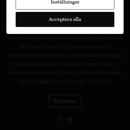
Inställningar
Acceptera alla
Med stor kunskap, passion och engagemang erbjuder
Vinia kvalitetsviner för alla smaker och plånböcker.
Starka relationer med producenter med
gemensamma värderingar gör att vi idag har många
lyckade samarbeten runt om i världen. Vi har
dessutom sedan flera år varit med och lett trenden
för ekologiska viner i Sverige. Vi kan vin!
Nyhetsbrev