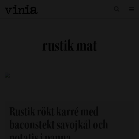
rustik mat
Rustik rökt karré med
baconstekt savojkål och
potatis i panna