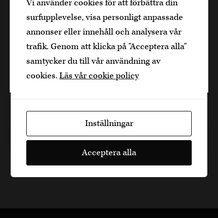
Vi använder cookies för att förbättra din
alkoholhaltiga drycker och vänder sig till
soppa på en sten
surfupplevelse, visa personligt anpassade
dig som fyllt över
25
år.
annonser eller innehåll och analysera vår
Bekräfta
Sopa da Pedra är en klassisk matig soppa från
trafik. Genom att klicka på "Acceptera alla"
Portugal med långa anor och en rätt som finns på
samtycker du till vår användning av
Jag är yngre
otroligt många restauranger i Portugal. För er
cookies.
Läs vår cookie policy
som kan en del…
2 h 30 min, 6
Inställningar
4 år sedan
Fläsk
Dela artikel
Acceptera alla