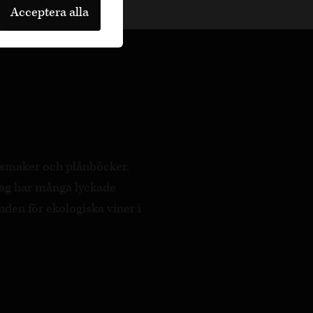
Acceptera alla
a smaker och plånböcker.
ag har många lyckade
nden för ekologiska viner i