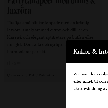
Partycanapéer med blinis &
laxröra
Fluffiga små blinier toppade med en krämig
laxröra, smaksatt med citron och dill, är en
klassisk och elegant aptitretare på buffén eller
minglet. Den salta och syrliga laxröran
Kakor & Int
harmonierar perfekt…
45 min, 4
Vi använder cookie
1 år sedan
Fisk
Dela artikel
eller innehåll och 
vår användning av