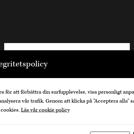
Välkommen
egritetspolicy
Den är sidan innehåller information om
alkoholhaltiga drycker och vänder sig till dig
som fyllt över
25
år.
s för att förbättra din surfupplevelse, visa personligt an
Bekräfta
Jag är yngre
analysera vår trafik. Genom att klicka på "Acceptera alla" s
 cookies.
Läs vår cookie policy