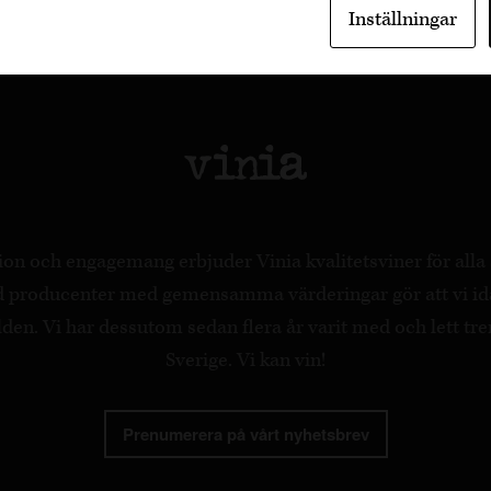
Inställningar
on och engagemang erbjuder Vinia kvalitetsviner för all
ed producenter med gemensamma värderingar gör att vi id
en. Vi har dessutom sedan flera år varit med och lett tre
Sverige. Vi kan vin!
Prenumerera på vårt nyhetsbrev