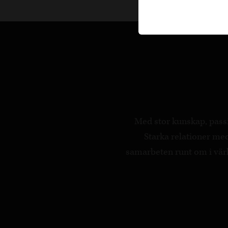
Med stor kunskap, passi
Starka relationer m
samarbeten runt om i värld