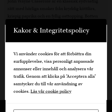
John Wayne Casserole är en klassisk sydvästlig
rätt med härliga smaker från kryddig köttfärs,
krispig paprika och en fyllig osttopping. Botten
görs på en enkel kexdeg som ger gratängen en
Kakor & Integritetspolicy
unik konsistens. Perfekt för en familjemiddag
Välkommen
eller en avslappnad helgmiddag!
45 min, 6
Den är sidan innehåller information om
Vi använder cookies för att förbättra din
alkoholhaltiga drycker och vänder sig till
surfupplevelse, visa personligt anpassade
dig som fyllt över
25
år.
1 år sedan
Nötkött
Dela artikel
annonser eller innehåll och analysera vår
Bekräfta
trafik. Genom att klicka på "Acceptera alla"
samtycker du till vår användning av
Jag är yngre
cookies.
Läs vår cookie policy