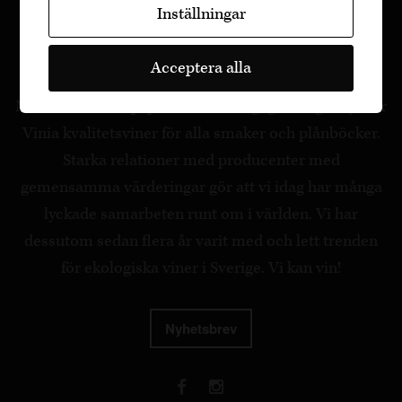
Inställningar
Acceptera alla
Med stor kunskap, passion och engagemang erbjuder
Vinia kvalitetsviner för alla smaker och plånböcker.
Starka relationer med producenter med
gemensamma värderingar gör att vi idag har många
lyckade samarbeten runt om i världen. Vi har
dessutom sedan flera år varit med och lett trenden
för ekologiska viner i Sverige. Vi kan vin!
Nyhetsbrev