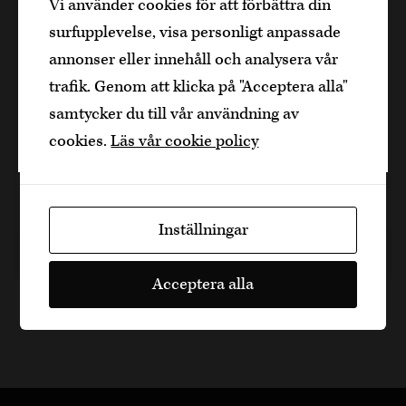
potatis i panna
Vi använder cookies för att förbättra din
alkoholhaltiga drycker och vänder sig till
surfupplevelse, visa personligt anpassade
dig som fyllt över
25
år.
En värmande och smakrik husmansrätt från
annonser eller innehåll och analysera vår
Bekräfta
södra Tyskland där rökt kassler samsas med
trafik. Genom att klicka på "Acceptera alla"
krämig savojkål, knaperstekt bacon och potatis i
samtycker du till vår användning av
Jag är yngre
panna. Perfekt till en veteöl – men fungerar även
cookies.
Läs vår cookie policy
utmärkt…
45 min, 4
Inställningar
1 år sedan
Fläsk
Dela artikel
Acceptera alla