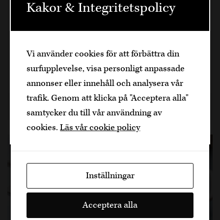
Kakor & Integritetspolicy
En härligt fräsch räksallad med mango, lime och
Välkommen
koriander som möter den ungdomliga
fruktigheten i LXRY Sparkling. En rätt som för
Den är sidan innehåller information om
Vi använder cookies för att förbättra din
tankarna till varma kvällar och lätta skratt.
alkoholhaltiga drycker och vänder sig till
surfupplevelse, visa personligt anpassade
dig som fyllt över
25
år.
25 min, 4
annonser eller innehåll och analysera vår
Bekräfta
trafik. Genom att klicka på "Acceptera alla"
1 år sedan
Recept
Dela artikel
samtycker du till vår användning av
Jag är yngre
cookies.
Läs vår cookie policy
Inställningar
Acceptera alla