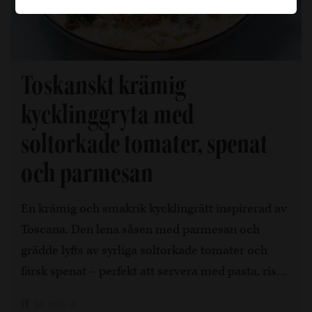
Toskanskt krämig
kycklinggryta med
soltorkade tomater, spenat
och parmesan
En krämig och smakrik kycklingrätt inspirerad av
Toscana. Den lena såsen med parmesan och
grädde lyfts av syrliga soltorkade tomater och
färsk spenat – perfekt att servera med pasta, ris…
30 min, 4