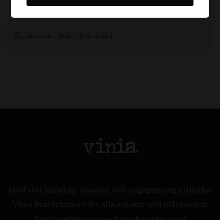
1 h, 4-6
5 år sedan
Fisk
Dela artikel
Med stor kunskap, passion och engagemang erbjuder
Vinia kvalitetsviner för alla smaker och plånböcker.
Starka relationer med producenter med