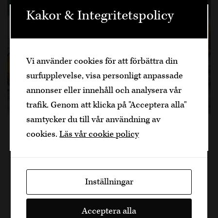
Kakor & Integritetspolicy
Välkommen
Den är sidan innehåller information om
Vi använder cookies för att förbättra din
alkoholhaltiga drycker och vänder sig till
surfupplevelse, visa personligt anpassade
dig som fyllt över
25
år.
annonser eller innehåll och analysera vår
Bekräfta
trafik. Genom att klicka på "Acceptera alla"
samtycker du till vår användning av
Jag är yngre
Lax och potatis Frittata och
cookies.
Läs vår cookie policy
ett glas Cava Roy Brut Nature
Här kommer en perfekt sommarrätt där
Inställningar
ingredienserna ofta finns kvar som rester. En
ljuvlig rätt eller även perfekt som mingelmat
Acceptera alla