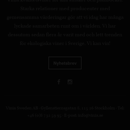
Starka relationer med producenter med
gemensamma värderingar gör att vi idag har många
lyckade samarbeten runt om i världen. Vi har
dessutom sedan flera år varit med och lett trenden
för ekologiska viner i Sverige. Vi kan vin!
Nyhetsbrev
Vinia Sweden AB · Gyllenstiernsgatan 8, 115 26 Stockholm · Tel:
+46 (0)8 732 59 95 · E-post:
info@vinia.se