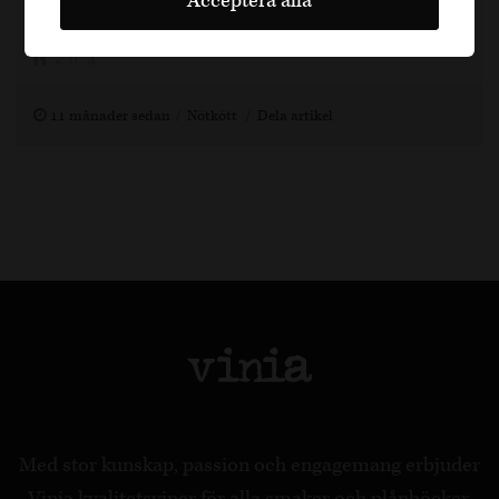
Acceptera alla
Viña Solorca Crianza 2021 från Ribera del Duero.
2 h, 4
11 månader sedan
Nötkött
Dela artikel
Med stor kunskap, passion och engagemang erbjuder
Vinia kvalitetsviner för alla smaker och plånböcker.