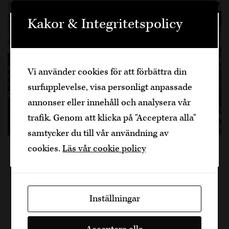
Kakor & Integritetspolicy
Välkommen
Den är sidan innehåller information om
Vi använder cookies för att förbättra din
alkoholhaltiga drycker och vänder sig till
surfupplevelse, visa personligt anpassade
dig som fyllt över
25
år.
annonser eller innehåll och analysera vår
Bekräfta
trafik. Genom att klicka på "Acceptera alla"
samtycker du till vår användning av
Jag är yngre
Mustig carbonada med majs
cookies.
Läs vår cookie policy
och rött vin
Inställningar
Carbonada – en mustig gryta med nötkött, majs
och rött vin. En höstfavorit som blir perfekt med