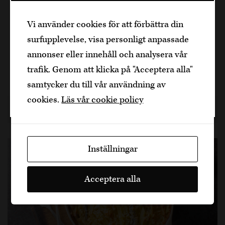
Den är sidan innehåller information om
Isterband med dillstuvad potatis är en klassisk
Vi använder cookies för att förbättra din
alkoholhaltiga drycker och vänder sig till
svensk husmanskost som kombinerar de syrliga
surfupplevelse, visa personligt anpassade
dig som fyllt över
25
år.
och smakrika korvarna med den krämiga och
annonser eller innehåll och analysera vår
Bekräfta
dilliga stuvningen. Tillsammans med de sötsyrliga
trafik. Genom att klicka på "Acceptera alla"
rödbetorna blir det en…
samtycker du till vår användning av
Jag är yngre
cookies.
Läs vår cookie policy
2 år sedan
Fläsk
Dela artikel
Inställningar
Acceptera alla