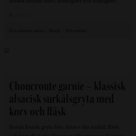
balans mellan sälta, krämighet och fruktighet.
20 min, 2
9 månader sedan
Recept
Dela artikel
Choucroute garnie – klassisk
alsacisk surkålsgryta med
korv och fläsk
Rustik fransk gryta från Alsace där surkål, fläsk