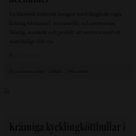
En klassisk italiensk lasagne med långkokt ragù,
krämig béchamel, mozzarella och parmesan.
Mustig, smakrik och perfekt att servera med ett
matvänligt rött vin.
2 h 45 min, 6
2 månader sedan
Nötkött
Dela artikel
Krämiga kycklingköttbullar i