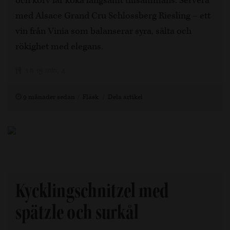
och korv får koka långsamt tillsammans. Servera
med Alsace Grand Cru Schlossberg Riesling – ett
vin från Vinia som balanserar syra, sälta och
rökighet med elegans.
1 h 15 min, 4
9 månader sedan
Fläsk
Dela artikel
Kycklingschnitzel med
spätzle och surkål