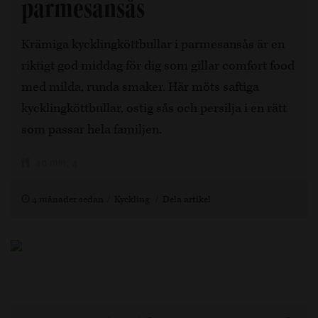
parmesansås
Krämiga kycklingköttbullar i parmesansås är en
riktigt god middag för dig som gillar comfort food
med milda, runda smaker. Här möts saftiga
kycklingköttbullar, ostig sås och persilja i en rätt
som passar hela familjen.
40 min, 4
4 månader sedan
Kyckling
Dela artikel