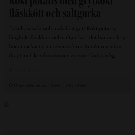
Kokt potatis med grytkokt
fläskkött och saltgurka
Enkelt, rustikt och makalöst gott Kokt potatis,
långkokt fläskkött och saltgurka – det här är riktig
husmanskost i sin renaste form. Smakerna sitter
djupt, och kombinationen av mört kött, syrlig…
1 h 45 min, 4
10 månader sedan
Fläsk
Dela artikel