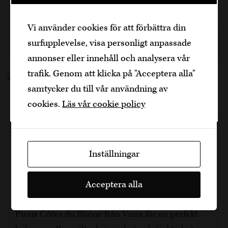
4 h, 4
Den är sidan innehåller information om
Vi använder cookies för att förbättra din
alkoholhaltiga drycker och vänder sig till
surfupplevelse, visa personligt anpassade
dig som fyllt över
25
år.
7 månader sedan
Nötkött
Dela artikel
annonser eller innehåll och analysera vår
Bekräfta
trafik. Genom att klicka på "Acceptera alla"
samtycker du till vår användning av
Jag är yngre
cookies.
Läs vår cookie policy
Karljohansvampsomelett
med parmesanost
Inställningar
En krämig omelett med Karljohansvamp och
Acceptera alla
parmesanost – enkel men lyxig. Servera med Les
Pious Côtes du Rhône från Vinia för en perfekt