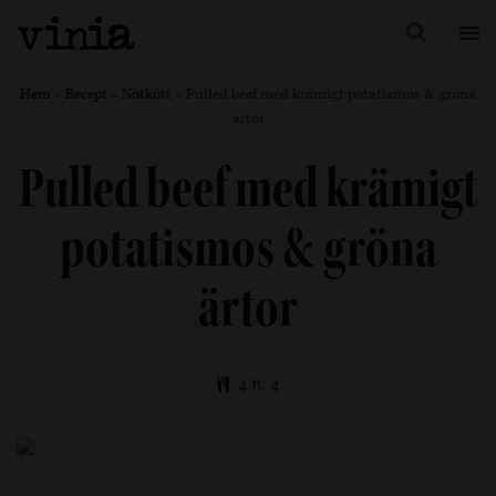
Hem
»
Recept
»
Nötkött
»
Pulled beef med krämigt potatismos & gröna
ärtor
Pulled beef med krämigt
potatismos & gröna
ärtor
4 h, 4