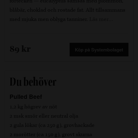
förtecken — eucalyptus samsas med plommon,
blåbär, choklad och rostade fat. Allt tillsammans
med mjuka men oblyga tanniner.
Läs mer…
89 kr
Köp på Systembolaget
Du behöver
Pulled Beef
1,2 kg högrev av nöt
2 msk smör eller neutral olja
2 gula lökar (ca 250 g), grovhackade
2 morötter (ca 150 g), grovt skurna