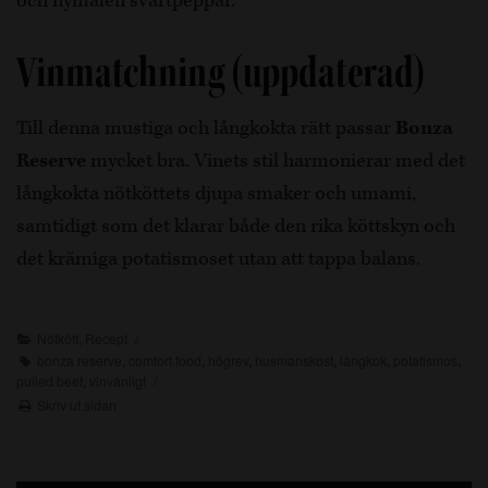
och nymalen svartpeppar.
Vinmatchning (uppdaterad)
Till denna mustiga och långkokta rätt passar
Bonza
Reserve
mycket bra. Vinets stil harmonierar med det
långkokta nötköttets djupa smaker och umami,
samtidigt som det klarar både den rika köttskyn och
det krämiga potatismoset utan att tappa balans.
Nötkött
,
Recept
bonza reserve
,
comfort food
,
högrev
,
husmanskost
,
långkok
,
potatismos
,
pulled beef
,
vinvänligt
Skriv ut sidan