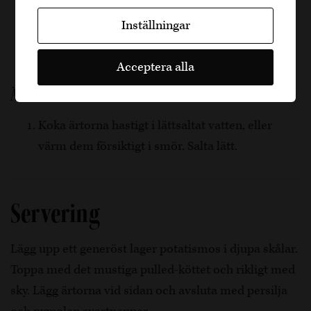
Värm mjölk och smör separat och rör ner i
Inställningar
potatisen till ett krämigt mos. Smaka av med
salt och ev. vitpeppar.
Acceptera alla
Ärter
Koka ärtorna hastigt i lättsaltat vatten, eller
värm dem försiktigt i smör. Salta lätt.
Servering
Lägg upp ett generöst lager potatismos i djupa skålar.
Toppa med det mustiga pulled-köttet och rikligt med
sky. Lägg ärtorna vid sidan och avsluta med persilja