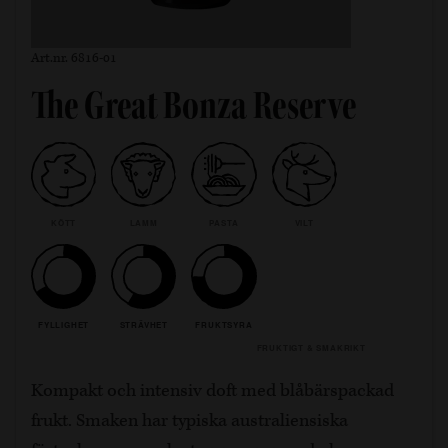
Art.nr. 6816-01
The Great Bonza Reserve
KÖTT
LAMM
PASTA
VILT
FYLLIGHET
STRÄVHET
FRUKTSYRA
FRUKTIGT & SMAKRIKT
Kompakt och intensiv doft med blåbärspackad
frukt. Smaken har typiska australiensiska