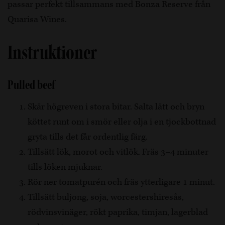
passar perfekt tillsammans med Bonza Reserve från
Quarisa Wines.
Instruktioner
Pulled beef
Skär högreven i stora bitar. Salta lätt och bryn
köttet runt om i smör eller olja i en tjockbottnad
gryta tills det får ordentlig färg.
Tillsätt lök, morot och vitlök. Fräs 3–4 minuter
tills löken mjuknar.
Rör ner tomatpurén och fräs ytterligare 1 minut.
Tillsätt buljong, soja, worcestershiresås,
rödvinsvinäger, rökt paprika, timjan, lagerblad