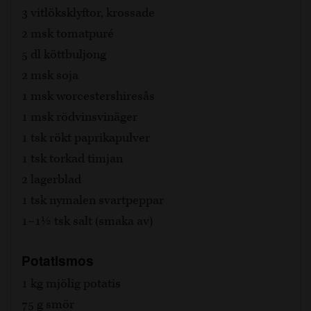
3 vitlöksklyftor, krossade
2 msk tomatpuré
5 dl köttbuljong
2 msk soja
1 msk worcestershiresås
1 msk rödvinsvinäger
1 tsk rökt paprikapulver
1 tsk torkad timjan
2 lagerblad
1 tsk nymalen svartpeppar
1–1½ tsk salt (smaka av)
Potatismos
1 kg mjölig potatis
75 g smör