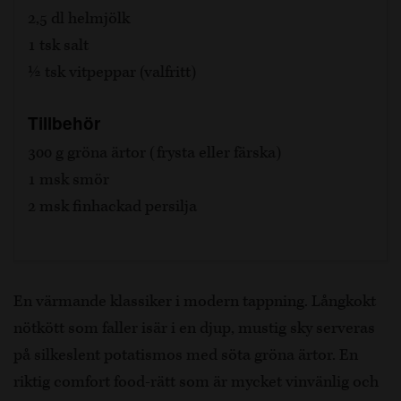
2,5 dl helmjölk
1 tsk salt
½ tsk vitpeppar (valfritt)
Tillbehör
300 g gröna ärtor (frysta eller färska)
1 msk smör
2 msk finhackad persilja
En värmande klassiker i modern tappning. Långkokt
nötkött som faller isär i en djup, mustig sky serveras
på silkeslent potatismos med söta gröna ärtor. En
riktig comfort food-rätt som är mycket vinvänlig och