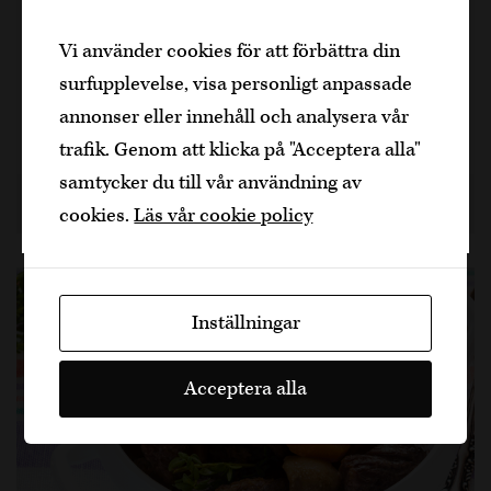
rätt som länge varit en självklarhet på franska
Den är sidan innehåller information om
Vi använder cookies för att förbättra din
alkoholhaltiga drycker och vänder sig till
bistron passar så väl till det höstrusk som stora
surfupplevelse, visa personligt anpassade
dig som fyllt över
25
år.
delar av landet har. Man kan tror att…
annonser eller innehåll och analysera vår
Bekräfta
2 h 40 min, 6
trafik. Genom att klicka på "Acceptera alla"
samtycker du till vår användning av
Jag är yngre
6 år sedan
Nötkött
Dela artikel
cookies.
Läs vår cookie policy
Inställningar
Acceptera alla