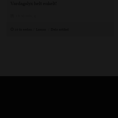
Vardagslyx helt enkelt!
1 h 10 min, 4
10 år sedan
Lamm
Dela artikel