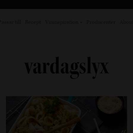
Passar till
Recept
Vininspiration
Producenter
Abou
vardagslyx