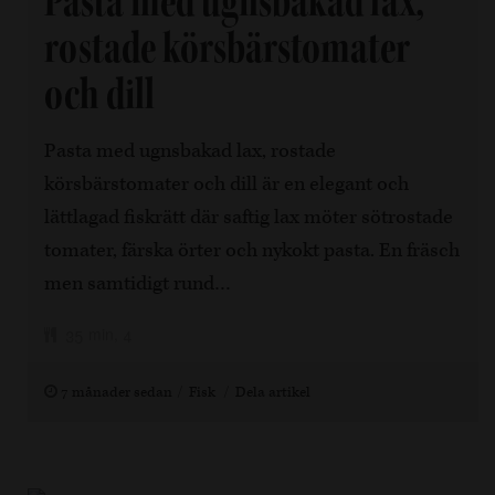
Pasta med ugnsbakad lax,
rostade körsbärstomater
och dill
Pasta med ugnsbakad lax, rostade
körsbärstomater och dill är en elegant och
lättlagad fiskrätt där saftig lax möter sötrostade
tomater, färska örter och nykokt pasta. En fräsch
men samtidigt rund…
35 min, 4
7 månader sedan
Fisk
Dela artikel