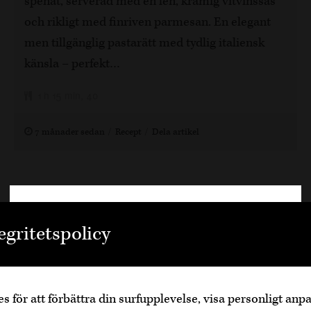
spenat, serverad med en len, krämig vitvinssås
och rikligt med finriven parmesan. En elegant
men tillgänglig pastarätt med tydlig italiensk
känsla – perfekt…
1 h 15 min, 40
7 månader sedan
Recept
Dela artikel
Välkommen
egritetspolicy
Den är sidan innehåller information om
alkoholhaltiga drycker och vänder sig till dig
som fyllt över
25
år.
s för att förbättra din surfupplevelse, visa personligt an