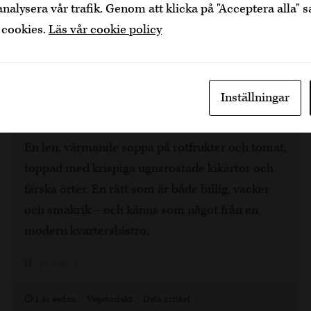
Bekräfta
Jag är yngre
analysera vår trafik. Genom att klicka på "Acceptera alla" s
 cookies.
Läs vår cookie policy
Krämig grönsakssoppa med
Inställningar
rostade kikärtor
En len, värmande soppa på rotfrukter och tomat,
toppad med krispiga ugnsrostade kikärtor och
färska örter. En rätt som är både billig, vacker
och smakrik – och känns som något från en
modern kvartersbistro.
40 min, 4
1 år sedan
Vegetariskt
Dela artikel