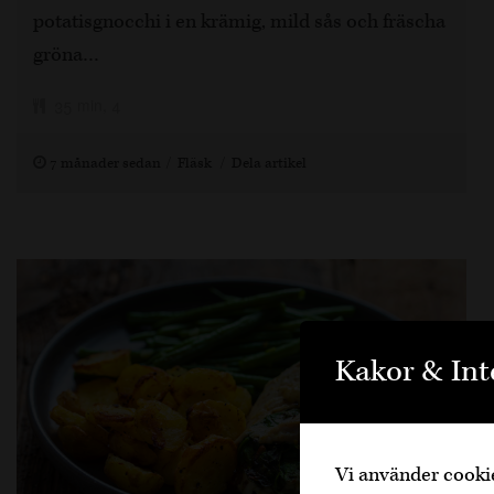
potatisgnocchi i en krämig, mild sås och fräscha
gröna…
35 min, 4
7 månader sedan
Fläsk
Dela artikel
Kakor & Int
Vi använder cookie