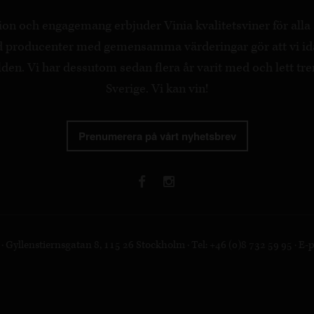
on och engagemang erbjuder Vinia kvalitetsviner för all
ed producenter med gemensamma värderingar gör att vi id
en. Vi har dessutom sedan flera år varit med och lett tre
Sverige. Vi kan vin!
Prenumerera på vårt nyhetsbrev
 Gyllenstiernsgatan 8, 115 26 Stockholm · Tel: +46 (0)8 732 59 95 · E-