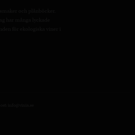
a smaker och plånböcker.
ag har många lyckade
nden för ekologiska viner i
post:
info@vinia.se