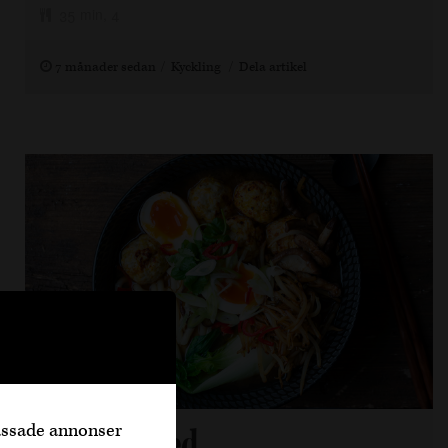
35 min, 4
7 månader sedan
Kyckling
Dela artikel
passade annonser
Ramen med