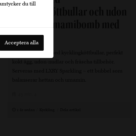
amtycker du till
kycklingköttbullar och udon
– fräsch umamibomb med
bubbel
Acceptera alla
Smakrik ramen med kycklingköttbullar, perfekt
kokt ägg, udon-nudlar och fräscha tillbehör.
Serveras med LXRY Sparkling – ett bubbel som
balanserar hettan och umamin.
45 min, 4
1 år sedan
Kyckling
Dela artikel