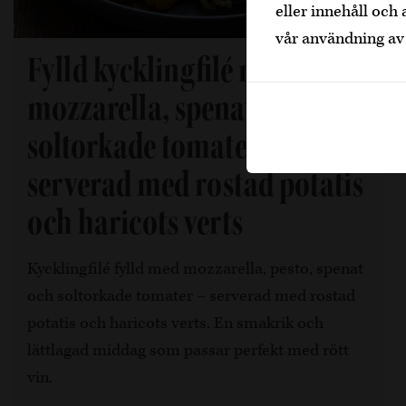
eller innehåll och 
vår användning av
Fylld kycklingfilé med
mozzarella, spenat, pesto &
soltorkade tomater,
serverad med rostad potatis
och haricots verts
Kycklingfilé fylld med mozzarella, pesto, spenat
och soltorkade tomater – serverad med rostad
potatis och haricots verts. En smakrik och
lättlagad middag som passar perfekt med rött
vin.