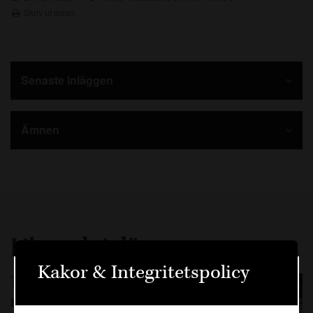
Skriv ut sidan
Senaste inläggen
Ämnen
Liknande inlägg
Kakor & Integritetspolicy
Toccatinez – En amarodrink
Välkommen
med apelsintoner