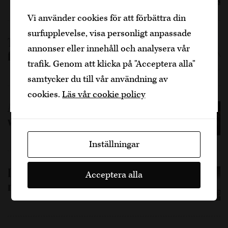
Den är sidan innehåller information om
Vi använder cookies för att förbättra din
alkoholhaltiga drycker och vänder sig till
surfupplevelse, visa personligt anpassade
dig som fyllt över
25
år.
Teojuana – En Amarodrink
annonser eller innehåll och analysera vår
från Toccasana
Bekräfta
trafik. Genom att klicka på "Acceptera alla"
samtycker du till vår användning av
Jag är yngre
cookies.
Läs vår cookie policy
Amaro Cola – En enkel och
välsmakande amarodrink
Inställningar
Londonteo – En amarodrink
Acceptera alla
med gin och citrustoner