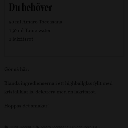
Du behöver
50 ml Amaro Toccasana
150 ml Tonic water
1 lakritsrot
Gör så här:
Blanda ingredienserna i ett highballglas fyllt med
kristallklar is, dekorera med en lakritsrot.
Hoppas det smakar!
Drink
,
Recept
Amaro Toccasana
,
Gin och Tonic
,
GT