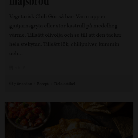
majsbröd
Vegetarisk Chili Gör så här: Värm upp en
gjutjärnsgryta eller stor kastrull på medelhög
värme. Tillsätt olivolja och se till att den täcker
hela stekytan. Tillsätt lök, chilipulver, kummin
och…
1 h, 6
7 år sedan
Recept
Dela artikel