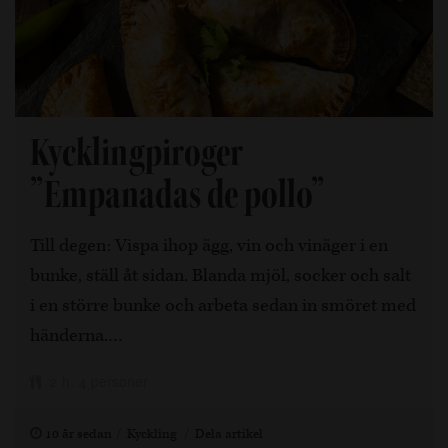
Kycklingpiroger
”Empanadas de pollo”
Till degen: Vispa ihop ägg, vin och vinäger i en
bunke, ställ åt sidan. Blanda mjöl, socker och salt
i en större bunke och arbeta sedan in smöret med
händerna.…
2 h, 4 personer
10 år sedan
Kyckling
Dela artikel