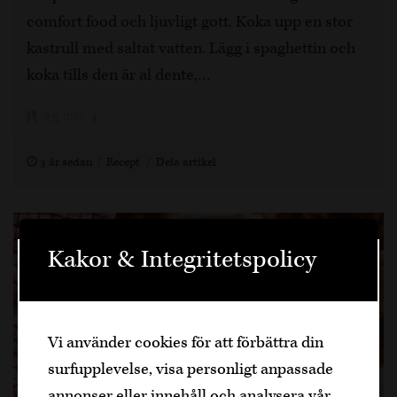
comfort food och ljuvligt gott. Koka upp en stor
kastrull med saltat vatten. Lägg i spaghettin och
koka tills den är al dente,…
25 min, 4
3 år sedan
Recept
Dela artikel
Kakor & Integritetspolicy
Välkommen
Den är sidan innehåller information om
Vi använder cookies för att förbättra din
alkoholhaltiga drycker och vänder sig till
surfupplevelse, visa personligt anpassade
dig som fyllt över
25
år.
annonser eller innehåll och analysera vår