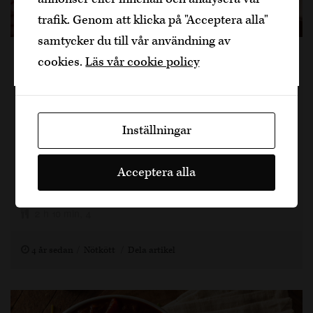
Bekräfta
trafik. Genom att klicka på "Acceptera alla"
samtycker du till vår användning av
Jag är yngre
Chili Con Carne
cookies.
Läs vår cookie policy
Chili Con Carne är ett klassiskt läckert recept
som smakar extra gott efter en dag ute i
Inställningar
skidbacken eller i svampskogen. Här kommer ett
ganska klassiskt men mycket välsmakande
Acceptera alla
recept.…
2 h 10 min, 4
4 år sedan
Nötkött
Dela artikel