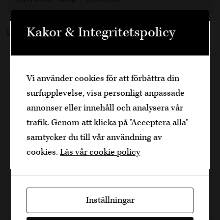
Kakor & Integritetspolicy
Välkommen
Den är sidan innehåller information om
Vi använder cookies för att förbättra din
alkoholhaltiga drycker och vänder sig till
Ugnsbakad kolja med krispig
surfupplevelse, visa personligt anpassade
dig som fyllt över
25
år.
yta
annonser eller innehåll och analysera vår
Bekräfta
trafik. Genom att klicka på "Acceptera alla"
Salta och peppra fisken väl och lägg ner fisken i
samtycker du till vår användning av
Jag är yngre
en ugnsfast form. Smält sedan 3 msk smör i en
cookies.
Läs vår cookie policy
kastrull på medium låg värme tillsätt vitlök samt
svamp och…
Inställningar
30 min, 4