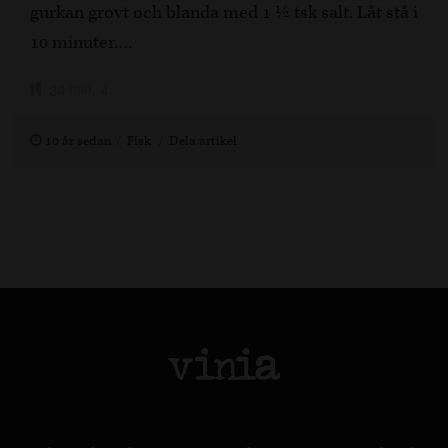
gurkan grovt och blanda med 1 ½ tsk salt. Låt stå i
10 minuter.…
30 min, 4
10 år sedan
Fisk
Dela artikel