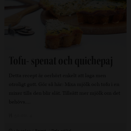
Tofu- spenat och quichepaj
Detta recept är oerhört enkelt att laga men
otroligt gott. Gör så här: Mixa mjölk och tofu i en
mixer tills den blir slät. Tillsätt mer mjölk om det
behövs.…
50 min, 4
4 år sedan
Recept
Dela artikel