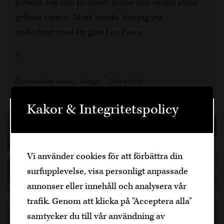
potatis, lök och färskost, kokas och sedan steks
gyllene i smör. Mjuk insida, krispig yta –
underbart med ett glas Les Pious…
1 h, 4
9 månader sedan
Recept
Dela artikel
Kakor & Integritetspolicy
Välkommen
Den är sidan innehåller information om
Vi använder cookies för att förbättra din
alkoholhaltiga drycker och vänder sig till
surfupplevelse, visa personligt anpassade
dig som fyllt över
25
år.
annonser eller innehåll och analysera vår
Bekräfta
trafik. Genom att klicka på "Acceptera alla"
samtycker du till vår användning av
Jag är yngre