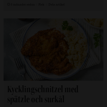
8 månader sedan
Fisk
Dela artikel
Kycklingschnitzel med
spätzle och surkål