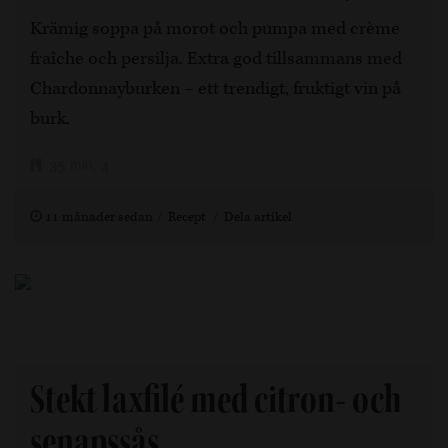
Krämig soppa på morot och pumpa med crème
fraîche och persilja. Extra god tillsammans med
Chardonnayburken – ett trendigt, fruktigt vin på
burk.
35 min, 4
11 månader sedan
Recept
Dela artikel
Stekt laxfilé med citron- och
senapssås