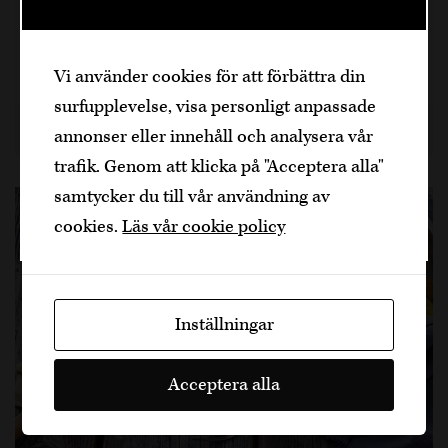
vill laga något enkelt, elegant och riktigt gott till
Välkommen
ett friskt mousserande vin.
Den är sidan innehåller information om
Vi använder cookies för att förbättra din
25 min, 4
alkoholhaltiga drycker och vänder sig till
surfupplevelse, visa personligt anpassade
dig som fyllt över
25
år.
4 månader sedan
Recept
Dela artikel
annonser eller innehåll och analysera vår
Bekräfta
trafik. Genom att klicka på "Acceptera alla"
samtycker du till vår användning av
Jag är yngre
cookies.
Läs vår cookie policy
Inställningar
Acceptera alla