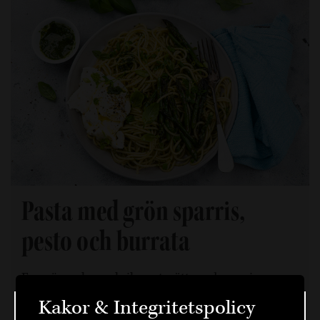
Pasta med grön sparris,
pesto och burrata
En grön och smakrik pastarätt med sparris,
basilkapesto och krämig burrata. Perfekt när du
Kakor & Integritetspolicy