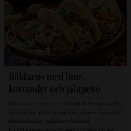
Räktacos med lime,
koriander och jalapeño
Räktacos är en fräsch och smakrik rätt där snabbt
stekta räkor möter krispig kål, jalapeño, lime och
färsk koriander i mjuka tortillabröd.
Kombinationen av hetta, syra och fräschör gör