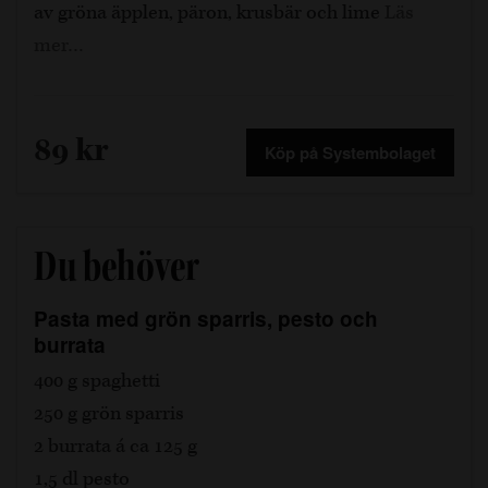
av gröna äpplen, päron, krusbär och lime
Läs
mer…
89 kr
Köp på Systembolaget
Du behöver
Pasta med grön sparris, pesto och
burrata
400 g spaghetti
250 g grön sparris
2 burrata á ca 125 g
1,5 dl pesto