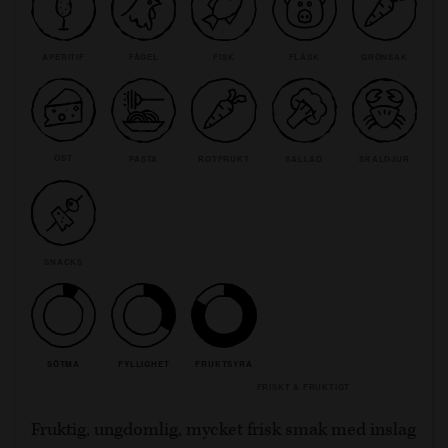
APERITIF
FÅGEL
FISK
FLÄSK
GRÖNSAK
OST
PASTA
ROTFRUKT
SALLAD
SKALDJUR
SNACKS
SÖTMA
FYLLIGHET
FRUKTSYRA
FRISKT & FRUKTIGT
Fruktig, ungdomlig, mycket frisk smak med inslag