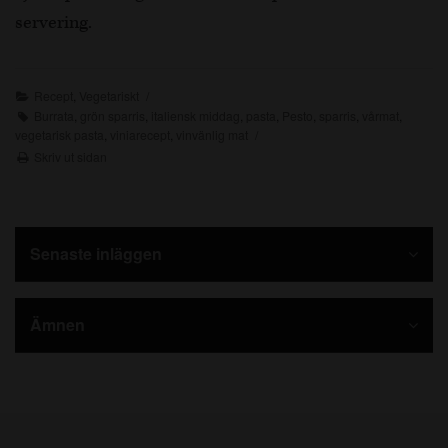
servering.
Recept
,
Vegetariskt
Burrata
,
grön sparris
,
italiensk middag
,
pasta
,
Pesto
,
sparris
,
vårmat
,
vegetarisk pasta
,
viniarecept
,
vinvänlig mat
Skriv ut sidan
Senaste inläggen
Ämnen