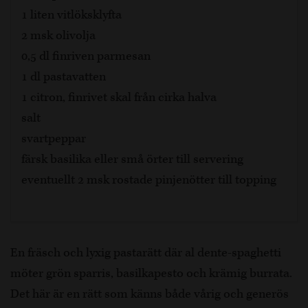
1 liten vitlöksklyfta
2 msk olivolja
0,5 dl finriven parmesan
1 dl pastavatten
1 citron, finrivet skal från cirka halva
salt
svartpeppar
färsk basilika eller små örter till servering
eventuellt 2 msk rostade pinjenötter till topping
En fräsch och lyxig pastarätt där al dente-spaghetti
möter grön sparris, basilkapesto och krämig burrata.
Det här är en rätt som känns både vårig och generös