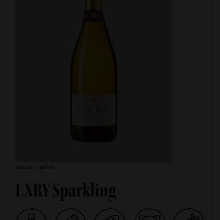
Art.nr. 740801
LXRY Sparkling