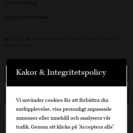
vinmatchning.
Hoppas det smakar.
Recept
Bocanegra Monastrell
,
Kalkon
,
Kyckling Fricassée
,
rester
Skriv ut sidan
Kakor & Integritetspolicy
Senaste inläggen
Välkommen
Ämnen
Den är sidan innehåller information om
Vi använder cookies för att förbättra din
alkoholhaltiga drycker och vänder sig till
surfupplevelse, visa personligt anpassade
dig som fyllt över
25
år.
annonser eller innehåll och analysera vår
Bekräfta
trafik. Genom att klicka på "Acceptera alla"