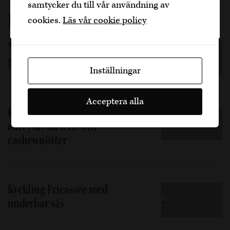
samtycker du till vår användning av
Jag är yngre
Liknande inlägg
cookies.
Läs vår cookie policy
Nasi Goreng – Perfekt rätt att
göra på rester!
Inställningar
Acceptera alla
Kalkonköttbullar i thailändsk
currysås med ris och
cashewnötter
Kyckling Fricassée med
underbar sås