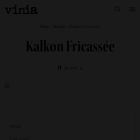
Hem
»
Recept
»
Kalkon Fricassée
Kalkon Fricassée
30 min, 4
Art.nr.
Läs mer…