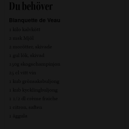
Du behöver
Blanquette de Veau
1 kilo kalvkött
2 msk Mjöl
2 morötter, skivade
1 gul lök, skivad
150g skogschampinjon
25 cl vitt vin
1 kub grönsaksbuljong
1 kub kycklingbuljong
1 1/2 dl crème fraiche
1 citron, saften
1 äggula