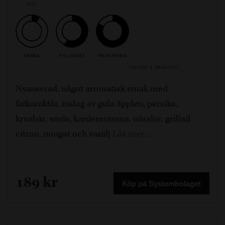
VILT
SÖTMA
FYLLIGHET
FRUKTSYRA
FYLLIGT & SMAKRIKT
Nyanserad, något aromatisk smak med
fatkaraktär, inslag av gula äpplen, persika,
krusbär, smör, kardemumma, nässlor, grillad
citron, nougat och vanilj
Läs mer…
189 kr
Köp på Systembolaget