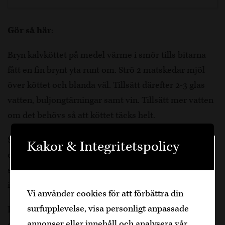
Gör så här
:
Bryn kalvköttet på medel värme i smör tills bitarna
fått en fin brynt yta runt om. Strö 2 matskedar mjöl
över köttet och blanda väl. Tillsätt därefter 2-3 glas
vatten, buljongtärningar samt vin. Tillsätt mer vatten
om det behövs så att köttet täcks helt.
Skär sedan morötterna i skivor och skiva löken, lägg
Kakor & Integritetspolicy
dem tillsammans med svampen i grytan. Låt allt
Välkommen
sedan sjuda på låg värme i 90-120 minuter. Rör om
ibland och tillsätt vatten om det behövs.
Den är sidan innehåller information om
Vi använder cookies för att förbättra din
alkoholhaltiga drycker och vänder sig till
surfupplevelse, visa personligt anpassade
dig som fyllt över
25
år.
Innan servering; blanda créme fraîche, äggula samt
annonser eller innehåll och analysera vår
citronsaft i en skål. Tillsätt blandningen precis innan