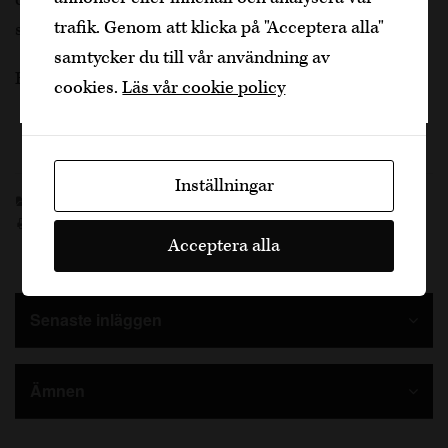
Bekräfta
trafik. Genom att klicka på "Acceptera alla"
servering.
samtycker du till vår användning av
Jag är yngre
Rör runt och servera omedelbart.
cookies.
Läs vår cookie policy
Inställningar
Nötkött
,
Recept
Blanquettes de Veau
,
Chateau la Péyère
,
Médoc
Skriv ut sidan
Acceptera alla
Senaste inläggen
Ämnen