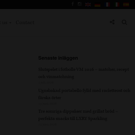
t us
Contact
Senaste inläggen
Slutspelet i fotbolls-VM 2026 – matcher, recept
och vinmatchning
1 juli, 2026
Ugnsbakad portabello fylld med racletteost och
färska örter
15 juni, 2026
Tre somriga dippsåser med grillat bröd –
perfekta snacks till LXRY Sparkling
15 juni, 2026