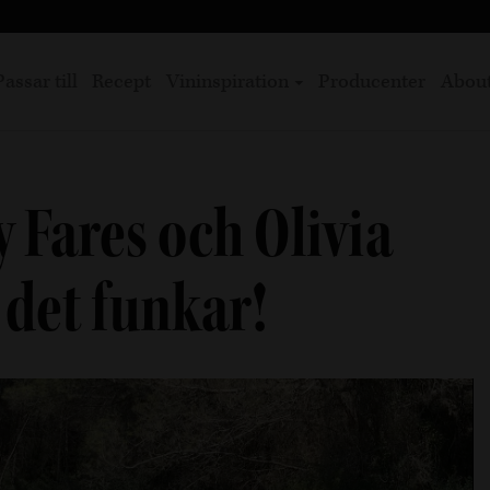
Passar till
Recept
Vininspiration
Producenter
Abou
y Fares och Olivia
 det funkar!