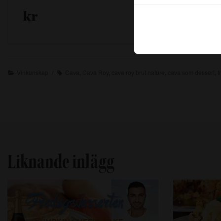
kr
Köp på
Vinkunskap
Cava
,
Cava Roy
,
cava roy brut nature
,
cava som dessert
,
f
Liknande inlägg