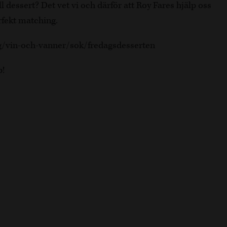
l dessert? Det vet vi och därför att Roy Fares hjälp oss
erfekt matching.
gg/vin-och-vanner/sok/fredagsdesserten
p!