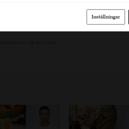
 Systembolaget
Inställningar
redagsdesserten
Skriv ut sidan