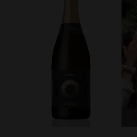
Det verkar som om dina inställningar hi
Med största sannolikhet är det fö
Granska dina 