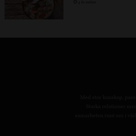
4 år sedan
Med stor kunskap, passi
Starka relationer m
samarbeten runt om i värld