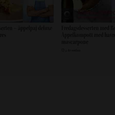
serten – äppelpaj deluxe
Fredagsdesserten med Ro
res
Äppelkompott med havre
mascarpone
5 år sedan