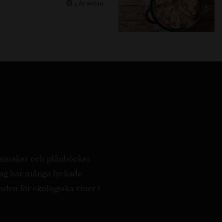
4 år sedan
a smaker och plånböcker.
ag har många lyckade
nden för ekologiska viner i