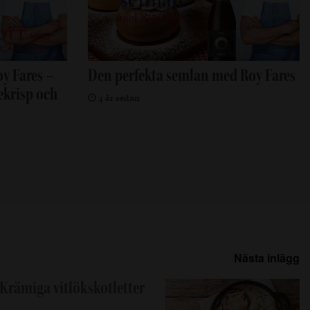
y Fares –
Den perfekta semlan med Roy Fares
krisp och
4 år sedan
Nästa inlägg
Krämiga vitlökskotletter