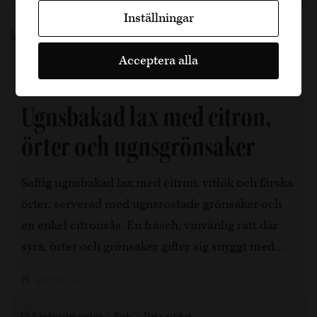
Inställningar
Acceptera alla
Ugnsbakad lax med citron,
örter och ugnsgrönsaker
Saftig ugnsbakad lax med citron, vitlök och färska
örter, serverad med ugnsrostade grönsaker och
en enkel citronsås. En fräsch, vinvänlig rätt där
syra, örter och grönsaker gifter sig snyggt med…
40 min, 4
8 månader sedan
Fisk
Dela artikel