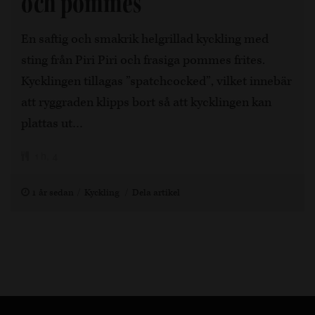
och pommes
En saftig och smakrik helgrillad kyckling med
sting från Piri Piri och frasiga pommes frites.
Kycklingen tillagas ”spatchcocked”, vilket innebär
att ryggraden klipps bort så att kycklingen kan
plattas ut…
1 h, 4
1 år sedan
Kyckling
Dela artikel