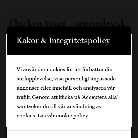
Chicken Yassa – senegalesisk
kycklinggryta med citron,
Kakor & Integritetspolicy
lök och oliver
Välkommen
Chicken Yassa är en härligt smakrik kycklinggryta
Den är sidan innehåller information om
Vi använder cookies för att förbättra din
alkoholhaltiga drycker och vänder sig till
från Senegal där citron, lök, senap och oliver
surfupplevelse, visa personligt anpassade
dig som fyllt över
25
år.
skapar en fyllig och fräsch rätt med massor av
annonser eller innehåll och analysera vår
Bekräfta
karaktär. Ett perfekt viniarecept när du vill laga
trafik. Genom att klicka på "Acceptera alla"
något annorlunda men lättlagat.
samtycker du till vår användning av
Jag är yngre
cookies.
Läs vår cookie policy
1 h, 4
5 månader sedan
Kyckling
Dela artikel