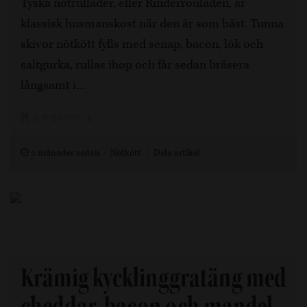
Tyska nötrullader, eller Rinderrouladen, är
klassisk husmanskost när den är som bäst. Tunna
skivor nötkött fylls med senap, bacon, lök och
saltgurka, rullas ihop och får sedan bräsera
långsamt i…
2 h 30 min, 4
2 månader sedan
Nötkött
Dela artikel
Krämig kycklinggratäng med
cheddar, bacon och mandel