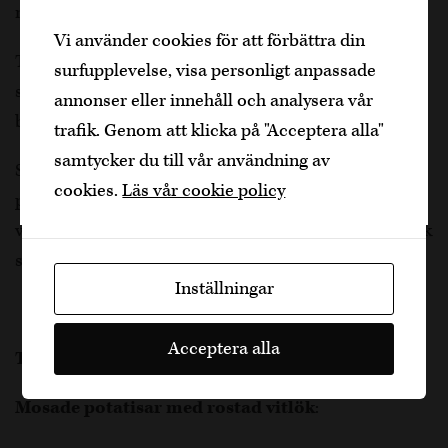
något.
Den är sidan innehåller information om
Vi använder cookies för att förbättra din
alkoholhaltiga drycker och vänder sig till
Tillsätt smöret i såsen och rör tills det smält och
surfupplevelse, visa personligt anpassade
dig som fyllt över
25
år.
såsen är jämn. Smaka av med salt och peppar efter
annonser eller innehåll och analysera vår
Bekräfta
behov.
trafik. Genom att klicka på "Acceptera alla"
samtycker du till vår användning av
Jag är yngre
Servera biffen med såsen på toppen och strö över
cookies.
Läs vår cookie policy
persiljan. Servera med mosade potatisar med rostad
vitlök och stekta champinjoner med timjan och vitlök
som tillbehör.
Inställningar
Acceptera alla
Tillbehören
:
Mosade potatisar med rostad vitlök
: