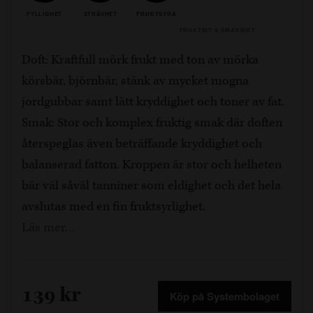
FYLLIGHET
STRÄVHET
FRUKTSYRA
FRUKTIGT & SMAKRIKT
Doft: Kraftfull mörk frukt med ton av mörka
körsbär, björnbär, stänk av mycket mogna
jordgubbar samt lätt kryddighet och toner av fat.
Smak: Stor och komplex fruktig smak där doften
återspeglas även beträffande kryddighet och
balanserad fatton. Kroppen är stor och helheten
bär väl såväl tanniner som eldighet och det hela
avslutas med en fin fruktsyrlighet.
Läs mer…
139 kr
Köp på Systembolaget