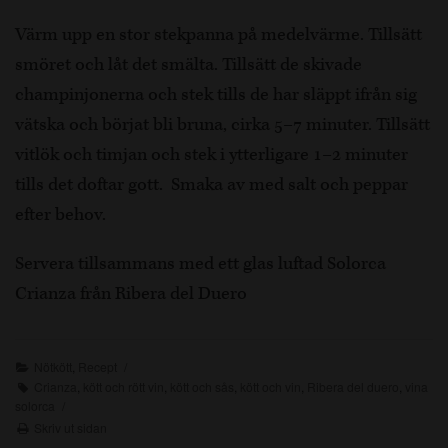
Värm upp en stor stekpanna på medelvärme. Tillsätt
smöret och låt det smälta. Tillsätt de skivade
champinjonerna och stek tills de har släppt ifrån sig
vätska och börjat bli bruna, cirka 5–7 minuter. Tillsätt
vitlök och timjan och stek i ytterligare 1–2 minuter
tills det doftar gott. Smaka av med salt och peppar
efter behov.
Servera tillsammans med ett glas luftad Solorca
Crianza från Ribera del Duero
Nötkött
,
Recept
Crianza
,
kött och rött vin
,
kött och sås
,
kött och vin
,
Ribera del duero
,
vina
solorca
Skriv ut sidan