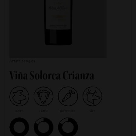
Art.nr. 2104-01
Viña Solorca Crianza
KÖTT
LAMM
ROTFRUKT
VILT