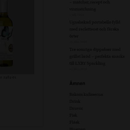
– matcher, recept och
vinmatchning
1 juli, 2026
Ugnsbakad portabello fylld
med racletteost och färska
örter
15 juni, 2026
Tre somriga dippsåser med
grillat bröd – perfekta snacks
till LXRY Sparkling
15 juni, 2026
r. 2383-01
Ämnen
Bakom kulisserna
Drink
Druvor
Fisk
Fläsk
Husman