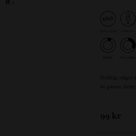
4
EKOLOGISKT
APERITIF
SÖTMA
FYLLIGHET
Fruktig, något
av päron, örter
99 kr