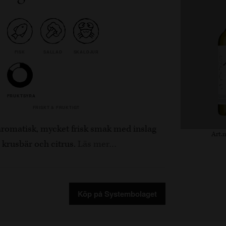
FISK
SALLAD
SKALDJUR
FRUKTSYRA
FRISKT & FRUKTIGT
 aromatisk, mycket frisk smak med inslag
Art.n
, krusbär och citrus.
Läs mer…
Köp på Systembolaget