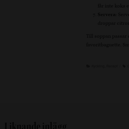
får inte koka 
Servera
: Serv
droppar citron
Till soppan passar d
favoritbaguette. Sm
Kyckling
,
Recept
Liknande inlägg