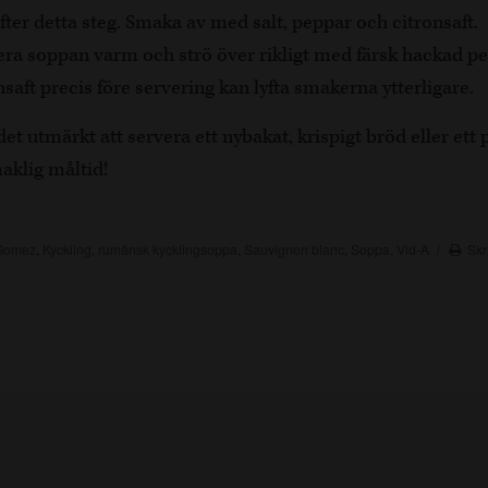
efter detta steg. Smaka av med salt, peppar och citronsaft.
era soppan varm och strö över rikligt med färsk hackad per
saft precis före servering kan lyfta smakerna ytterligare.
et utmärkt att servera ett nybakat, krispigt bröd eller ett 
aklig måltid!
Gomez
,
Kyckling
,
rumänsk kycklingsoppa
,
Sauvignon blanc
,
Soppa
,
Vid-A
Skr