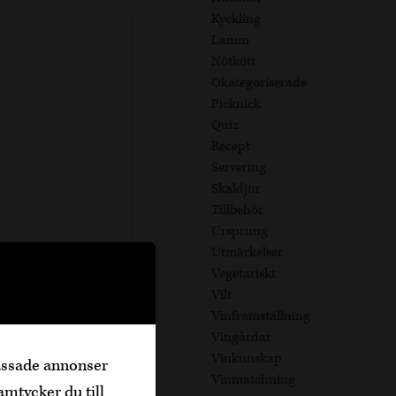
Kyckling
Lamm
Nötkött
Okategoriserade
Picknick
Quiz
Recept
Servering
Skaldjur
Tillbehör
Ursprung
Utmärkelser
Vegetariskt
Vilt
Vinframställning
Vingårdar
Vinkunskap
passade annonser
Vinmatchning
amtycker du till