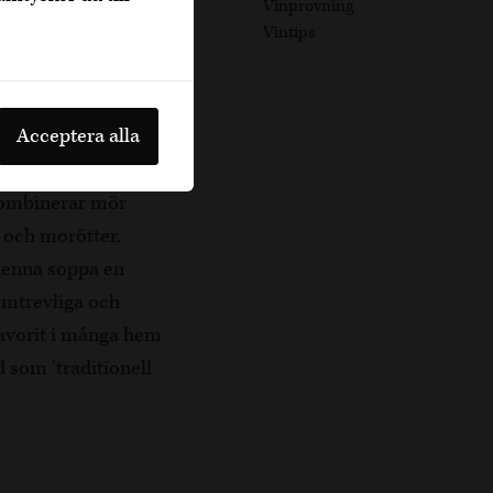
Vinprovning
Vintips
Acceptera alla
kombinerar mör
i och morötter.
 denna soppa en
emtrevliga och
 favorit i många hem
 som ’traditionell