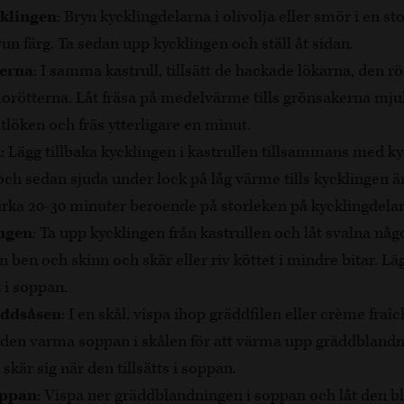
klingen
: Bryn kycklingdelarna i olivolja eller smör i en stor
run färg. Ta sedan upp kycklingen och ställ åt sidan.
kerna
: I samma kastrull, tillsätt de hackade lökarna, den r
orötterna. Låt fräsa på medelvärme tills grönsakerna mjuk
vitlöken och fräs ytterligare en minut.
n
: Lägg tillbaka kycklingen i kastrullen tillsammans med k
och sedan sjuda under lock på låg värme tills kycklingen ä
cirka 20-30 minuter beroende på storleken på kycklingdela
ngen
: Ta upp kycklingen från kastrullen och låt svalna nå
n ben och skinn och skär eller riv köttet i mindre bitar. Läg
 i soppan.
äddsåsen
: I en skål, vispa ihop gräddfilen eller crème fra
 av den varma soppan i skålen för att värma upp gräddbland
 skär sig när den tillsätts i soppan.
oppan
: Vispa ner gräddblandningen i soppan och låt den b