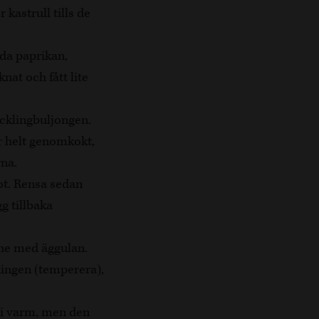
 kastrull tills de
öda paprikan,
nat och fått lite
ycklingbuljongen.
r helt genomkokt,
rna.
got. Rensa sedan
g tillbaka
îche med äggulan.
ningen (temperera),
li varm, men den