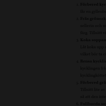
Förbered kyc
får en gyllenb
Fräs grönsa
sellerin och m
färg. Tillsätt 
Koka soppa
Låt koka upp 
vilket bör ta 
Rensa kyckli
kycklingen frå
kycklingköttet
Förbered gr
Tillsätt lite
så att den inte
Fullborda s