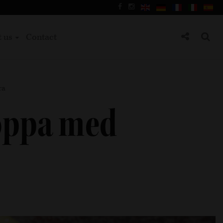
t us
Contact
ra
oppa med