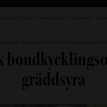
Passar till
Recept
Vininspiration
Producenter
Abou
em
»
Recept
»
Kyckling
»
Rumänsk bondkycklingsoppa med gräddsy
 bondkycklings
gräddsyra