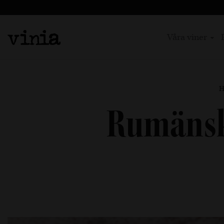
Våra viner
H
Rumänsk