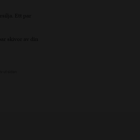
silja. Ett par
par skivor av din
iv ut sidan