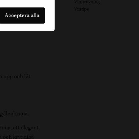
Vinprovning
av vanilj och kanel.
Vintips
Acceptera alla
r denna dessert
çon för en fulländad
a upp och låt
 gyllenbruna.
inia, ett elegant
a och kryddiga