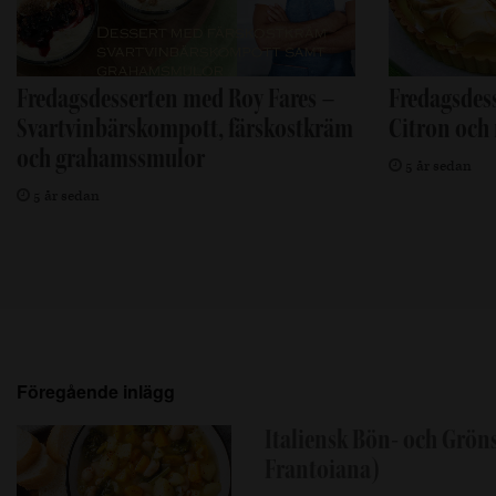
Fredagsdesserten med Roy Fares –
Fredagsdes
Svartvinbärskompott, färskostkräm
Citron och
och grahamssmulor
5 år sedan
5 år sedan
Föregående inlägg
Italiensk Bön- och Grön
Frantoiana)