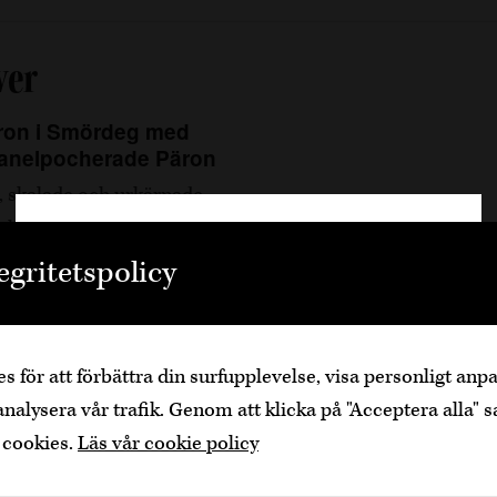
ver
ron i Smördeg med
Kanelpocherade Päron
 skalade och urkärnade
delad och urskrapad
Välkommen
egritetspolicy
Den är sidan innehåller information om
alkoholhaltiga drycker och vänder sig till dig
som fyllt över
25
år.
g (ca 250 g)
s för att förbättra din surfupplevelse, visa personligt an
t (för pensling)
Bekräfta
Jag är yngre
analysera vår trafik. Genom att klicka på "Acceptera alla" s
 cookies.
Läs vår cookie policy