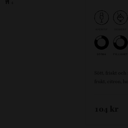
4
APERITIF
DESSERT
SÖTMA
FYLLIGHET
Sött, friskt oc
frukt, citron, 
104 kr