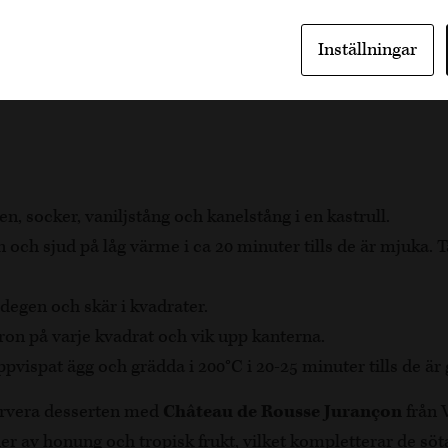
a inbakade päron i smördeg, pocherade i en söt blandning 
Inställningar
egen omsluter de mjuka och smakrika päronen, vilket gö
la tillfällen. Servera med ett glas Château de Rousse Juran
n, socker, vaniljstång och kanelstång i en kastrull.
 och sjud på låg värme i ca 20 minuter tills de är mjuka. T
degen och skär i kvadrater.
ron på varje kvadrat och vik upp kanterna.
vispat ägg och grädda i 200°C i 20-25 minuter tills de är
rvera desserten med
Château de Rousse Jurançon
från V
er av honung och tropisk frukt, vilket kompletterar de söt