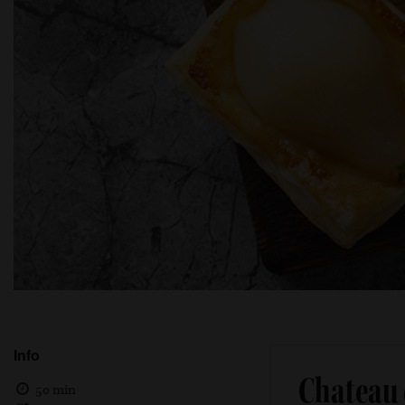
Info
Chateau 
50 min