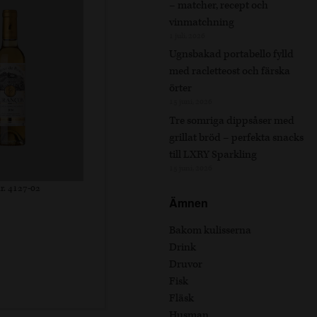
– matcher, recept och
vinmatchning
1 juli, 2026
Ugnsbakad portabello fylld
med racletteost och färska
örter
15 juni, 2026
Tre somriga dippsåser med
grillat bröd – perfekta snacks
till LXRY Sparkling
15 juni, 2026
r. 4127-02
Ämnen
Bakom kulisserna
Drink
Druvor
Fisk
Fläsk
Husman