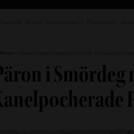
Passar till
Recept
Vininspiration
Producenter
Abou
»
Recept
»
Inbakade Päron i Smördeg med Vanilj- och Kanelpocherad
äron i Smördeg 
Kanelpocherade 