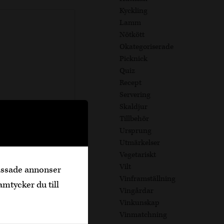
Kyckling
Lamm
Nötkött
Okategoriserade
Picknick
Quiz
Recept
Servering
Skaldjur
Tillbehör
Ursprung
Utmärkelser
Vegetariskt
Vilt
passade annonser
Vinframställning
amtycker du till
Vingårdar
Vinkunskap
Vinmatchning