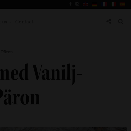
t us
Contact
e Päron
med Vanilj-
Päron