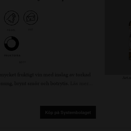
OST
FÅGEL
FRUKTSYRA
SÖTT
h mycket fruktigt vin med inslag av torkad
Art.n
honung, brynt smör och botrytis.
Läs mer…
Köp på Systembolaget