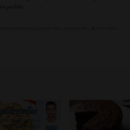
n perfekt.
essertvin
,
efterrätt
,
frukt
,
jurancon
,
Päron
,
söta viner
,
sött
Skriv ut sidan