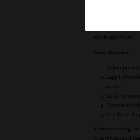
Njut av dessa lyxig
Den krispiga smörd
perfekt för speciel
smakupplevelse.
Instruktioner:
Koka upp vatte
Lägg i päronen
svalna.
Kavla ut smör
Placera ett pä
Pensla med upp
Vinmatchning:
Se
dessertvin med ton