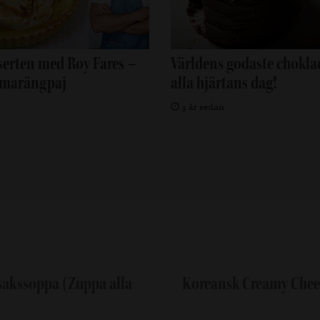
serten med Roy Fares –
Världens godaste choklad
 marängpaj
alla hjärtans dag!
3 år sedan
sakssoppa (Zuppa alla
Koreansk Creamy Chee