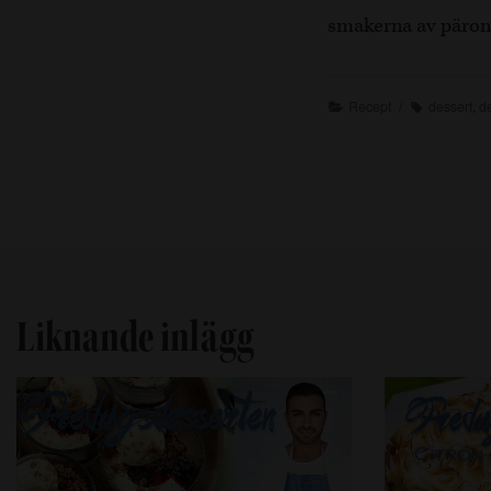
smakerna av pärone
Recept
dessert
,
d
Liknande inlägg