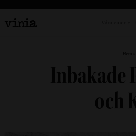
Våra viner
Hem
Inbakade P
och 