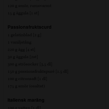
120 g smör, rumsvarmt
15 g äggula [1 st]
Passionsfruktscurd
1 gelatinblad [2 g]
1 vaniljstång
220 g ägg [4 st]
30 g äggula [2st]
300 g strösocker [3,5 dl]
150 g passionsfruktspuré [1.5 dl]
100 g citronsaft [1 dl]
175 g smör (osaltat)
Italiensk maräng
100 g vatten [1 dl]