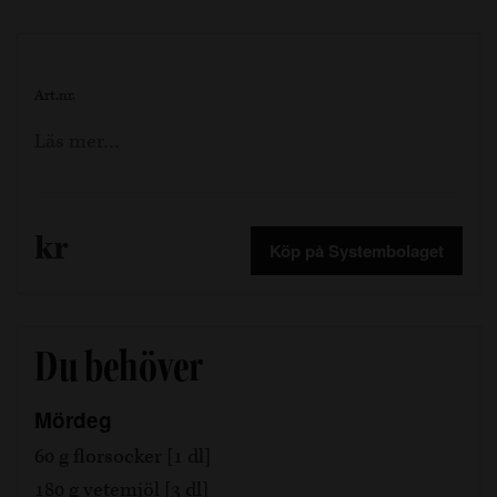
Art.nr.
Läs mer…
kr
Köp på Systembolaget
Du behöver
Mördeg
60 g florsocker [1 dl]
180 g vetemjöl [3 dl]