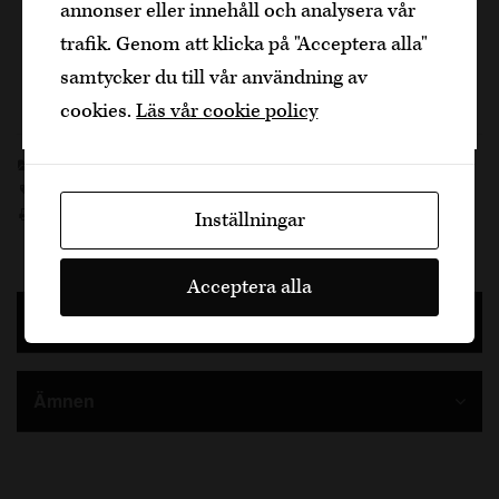
annonser eller innehåll och analysera vår
svalnat.
Bekräfta
trafik. Genom att klicka på "Acceptera alla"
Spritsa marängen på pajen i valfri form och strö
samtycker du till vår användning av
över kokos! Servera och njut!
Jag är yngre
cookies.
Läs vår cookie policy
Recept
Cava Roy
,
cava roy brut nature
,
dessert
,
fredagsdesserten
,
Roy Fares
Skriv ut sidan
Inställningar
Acceptera alla
Senaste inläggen
Ämnen