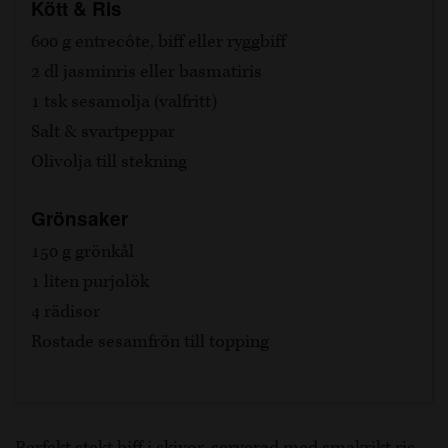
Kött & Ris
600 g entrecôte, biff eller ryggbiff
2 dl jasminris eller basmatiris
1 tsk sesamolja (valfritt)
Salt & svartpeppar
Olivolja till stekning
Grönsaker
150 g grönkål
1 liten purjolök
4 rädisor
Rostade sesamfrön till topping
Perfekt stekt biff i skivor, serverad med smakrikt ris,