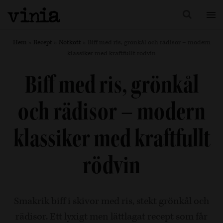
Hem
»
Recept
»
Nötkött
»
Biff med ris, grönkål och rädisor – modern
klassiker med kraftfullt rödvin
Biff med ris, grönkål
och rädisor – modern
klassiker med kraftfullt
rödvin
Smakrik biff i skivor med ris, stekt grönkål och
rädisor. Ett lyxigt men lättlagat recept som får