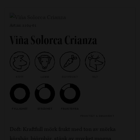
Art.nr. 2104-01
Viña Solorca Crianza
KÖTT
LAMM
ROTFRUKT
VILT
FYLLIGHET
STRÄVHET
FRUKTSYRA
FRUKTIGT & SMAKRIKT
Doft: Kraftfull mörk frukt med ton av mörka
körsbär, björnbär, stänk av mycket mogna