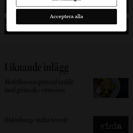
Senaste inläggen
Acceptera alla
Ämnen
Liknande inlägg
Medelhavsinspirerad laxfilé
med grönsaks-couscous
Oldenburgs unika terroir