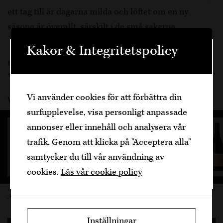
ett tag till är dagarna milda och löftet om en ny
säsong är överallt, särskilt i de små sakerna.
Kakor & Integritetspolicy
Välkommen
Vingårdar
Jurgen Siebritz
,
org de rac
,
swartland
,
Sydafrika
Skriv ut sidan
Den är sidan innehåller information om
Vi använder cookies för att förbättra din
Viner från Org de Rac
alkoholhaltiga drycker och vänder sig till
surfupplevelse, visa personligt anpassade
dig som fyllt över
25
år.
Org de Rac Organic, 99 kr
annonser eller innehåll och analysera vår
Bekräfta
2023, 750 ml, ekologiskt
trafik. Genom att klicka på "Acceptera alla"
samtycker du till vår användning av
Lägg i varukorgen
Jag är yngre
cookies.
Läs vår cookie policy
Alla produkter
Inställningar