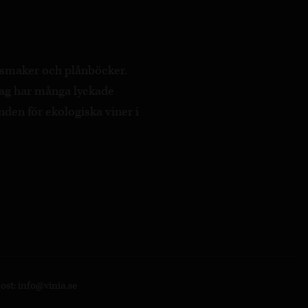
a smaker och plånböcker.
ag har många lyckade
nden för ekologiska viner i
post:
info@vinia.se