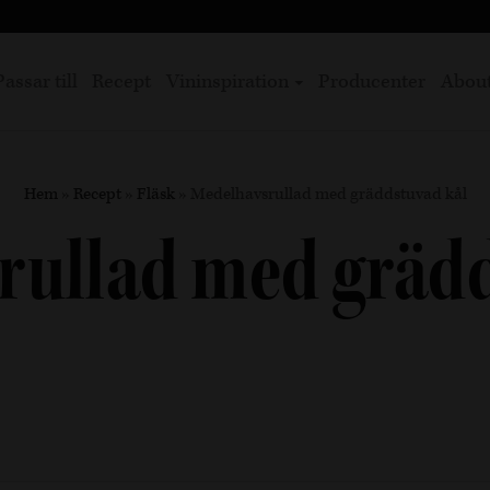
Passar till
Recept
Vininspiration
Producenter
Abou
Hem
»
Recept
»
Fläsk
»
Medelhavsrullad med gräddstuvad kål
rullad med grädd