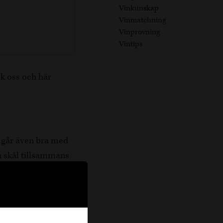
Vinkunskap
Vinmatchning
Vinprovning
Vintips
k oss och här
 går även bra med
n skål tillsammans
ptet så är detta
m ovanpå två