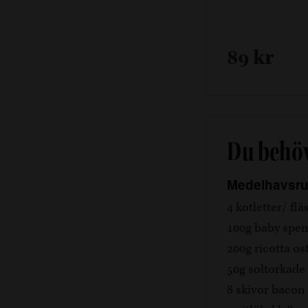
89 kr
Du behö
Medelhavsru
4 kotletter/ fl
100g baby spen
200g ricotta os
50g soltorkade
8 skivor bacon