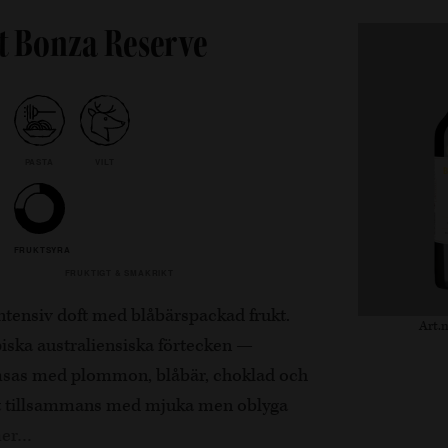
t Bonza Reserve
PASTA
VILT
FRUKTSYRA
FRUKTIGT & SMAKRIKT
tensiv doft med blåbärspackad frukt.
Art.n
iska australiensiska förtecken —
msas med plommon, blåbär, choklad och
llt tillsammans med mjuka men oblyga
mer…