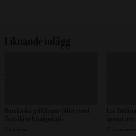
Liknande inlägg
Rumänska grilljärpar (Mici) med
Lax Wellin
Tsatsiki och bakpotatis
spenat och 
9 år sedan
7 månader se