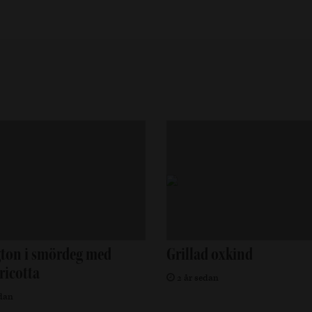
gton i smördeg med
Grillad oxkind
ricotta
2 år sedan
dan