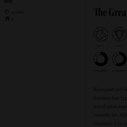
Info
The Grea
45 min
4
KÖTT
LAMM
FYLLIGHET
STRÄVHET
Kompakt och in
Smaken har typ
eucalyptus sa
rostade fat. A
tanniner.
Läs 