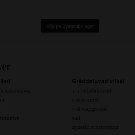
Köp på Systembolaget
ver
llad
Gräddstuvad vitkål
äsk karréskivor
1/2 vitkålshuvud
at
3 msk smör
t
3 dl vispgrädde
 tomater
salt
nymald svartpeppar