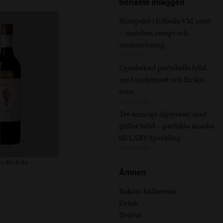
Senaste inläggen
Slutspelet i fotbolls-VM 2026
– matcher, recept och
vinmatchning
1 juli, 2026
Ugnsbakad portabello fylld
med racletteost och färska
örter
15 juni, 2026
Tre somriga dippsåser med
grillat bröd – perfekta snacks
till LXRY Sparkling
15 juni, 2026
r. 6816-01
Ämnen
Bakom kulisserna
Drink
Druvor