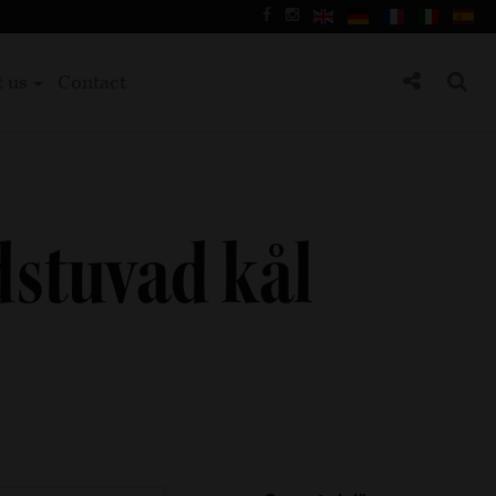
t us
Contact
stuvad kål