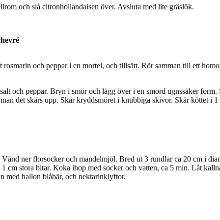
llrom och slå citronhollandaisen över. Avsluta med lite gräslök.
chevré
öt rosmarin och peppar i en mortel, och tillsätt. Rör samman till ett homog
lt och peppar. Bryn i smör och lägg över i en smord ugnssäker form. St
ter innan det skärs upp. Skär kryddsmöret i knubbiga skivor. Skär köttet 
ng. Vänd ner florsocker och mandelmjöl. Bred ut 3 rundlar ca 20 cm i d
 1 cm stora bitar. Koka ihop med socker och vatten, ca 5 min. Låt kalln
n med hallon blåbär, och nektarinklyftor.