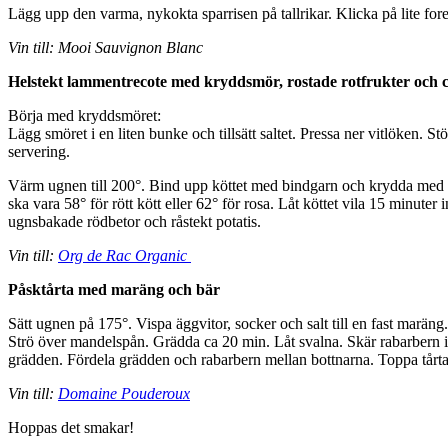
Lägg upp den varma, nykokta sparrisen på tallrikar. Klicka på lite fore
Vin till: Mooi Sauvignon Blanc
Helstekt lammentrecote med kryddsmör, rostade rotfrukter och 
Börja med kryddsmöret:
Lägg smöret i en liten bunke och tillsätt saltet. Pressa ner vitlöken. St
servering.
Värm ugnen till 200°. Bind upp köttet med bindgarn och krydda med sa
ska vara 58° för rött kött eller 62° för rosa. Låt köttet vila 15 minu
ugnsbakade rödbetor och råstekt potatis.
Vin till:
Org de Rac Organic
Påsktårta med maräng och bär
Sätt ugnen på 175°. Vispa äggvitor, socker och salt till en fast marä
Strö över mandelspån. Grädda ca 20 min. Låt svalna. Skär rabarbern i
grädden. Fördela grädden och rabarbern mellan bottnarna. Toppa tårta
Vin till:
Domaine Pouderoux
Hoppas det smakar!