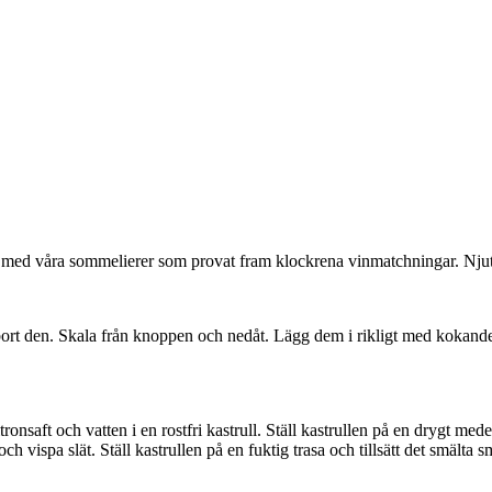
ans med våra sommelierer som provat fram klockrena vinmatchningar. Nju
r bort den. Skala från knoppen och nedåt. Lägg dem i rikligt med kokande
ronsaft och vatten i en rostfri kastrull. Ställ kastrullen på en drygt med
och vispa slät. Ställ kastrullen på en fuktig trasa och tillsätt det smälta 