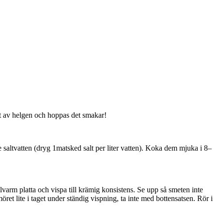
t av helgen och hoppas det smakar!
 saltvatten (dryg 1matsked salt per liter vatten). Koka dem mjuka i 8–
elvarm platta och vispa till krämig konsistens. Se upp så smeten inte
smöret lite i taget under ständig vispning, ta inte med bottensatsen. Rör i