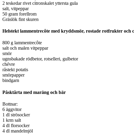
2 teskedar rivet citronskalet yttersta gula
salt, vitpeppar
50 gram forellrom
Gräslök fint skuren
Helstekt lammentrecôte med kryddsmör, rostade rotfrukter och 
800 g lammentrecôte
salt och malen vitpeppar
smör
ugnsbakade rödbetor, rotselleri, gulbetor
chévre
råstekt potatis
smörpapper
bindgarn
Påsktårta med maräng och bär
Bottnar:
6 äggvitor
1 dl strösocker
1 krm salt
4 dl florsocker
4 dl mandelmjöl