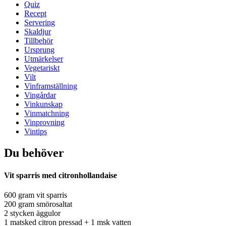
Quiz
Recept
Servering
Skaldjur
Tillbehör
Ursprung
Utmärkelser
Vegetariskt
Vilt
Vinframställning
Vingårdar
Vinkunskap
Vinmatchning
Vinprovning
Vintips
Du behöver
Vit sparris med citronhollandaise
600 gram vit sparris
200 gram smörosaltat
2 stycken äggulor
1 matsked citron pressad + 1 msk vatten