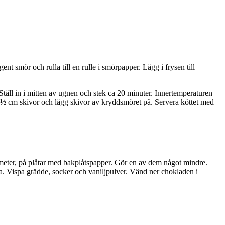
ent smör och rulla till en rulle i smörpapper. Lägg i frysen till
äll in i mitten av ugnen och stek ca 20 minuter. Innertemperaturen
i 1 ½ cm skivor och lägg skivor av kryddsmöret på. Servera köttet med
iameter, på plåtar med bakplåtspapper. Gör en av dem något mindre.
a. Vispa grädde, socker och vaniljpulver. Vänd ner chokladen i