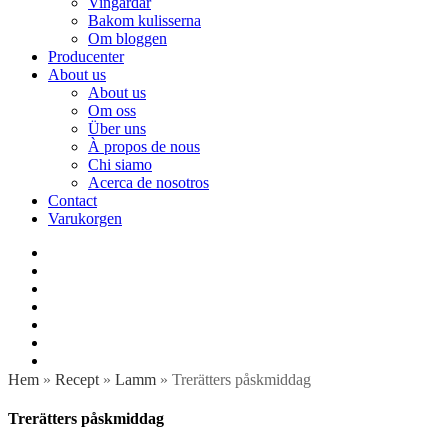
Vingårdar
Bakom kulisserna
Om bloggen
Producenter
About us
About us
Om oss
Über uns
À propos de nous
Chi siamo
Acerca de nosotros
Contact
Varukorgen
Hem
»
Recept
»
Lamm
»
Trerätters påskmiddag
Trerätters påskmiddag