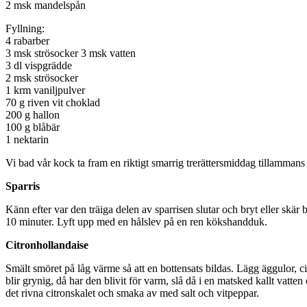
2 msk mandelspån
Fyllning:
4 rabarber
3 msk strösocker 3 msk vatten
3 dl vispgrädde
2 msk strösocker
1 krm vaniljpulver
70 g riven vit choklad
200 g hallon
100 g blåbär
1 nektarin
Vi bad vår kock ta fram en riktigt smarrig trerättersmiddag tillamm
Sparris
Känn efter var den träiga delen av sparrisen slutar och bryt eller skä
10 minuter. Lyft upp med en hålslev på en ren kökshandduk.
Citronhollandaise
Smält smöret på låg värme så att en bottensats bildas. Lägg äggulor, cit
blir grynig, då har den blivit för varm, slå då i en matsked kallt vatten 
det rivna citronskalet och smaka av med salt och vitpeppar.