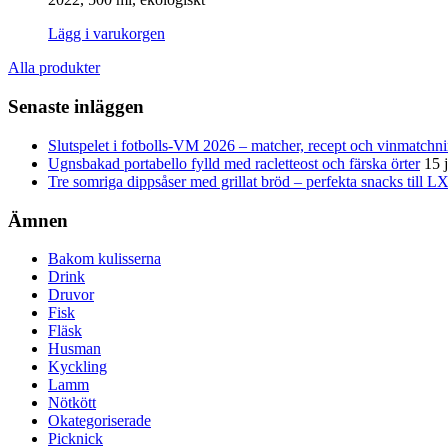
Lägg i varukorgen
Alla produkter
Senaste inläggen
Slutspelet i fotbolls-VM 2026 – matcher, recept och vinmatchn
Ugnsbakad portabello fylld med racletteost och färska örter
15 
Tre somriga dippsåser med grillat bröd – perfekta snacks till 
Ämnen
Bakom kulisserna
Drink
Druvor
Fisk
Fläsk
Husman
Kyckling
Lamm
Nötkött
Okategoriserade
Picknick