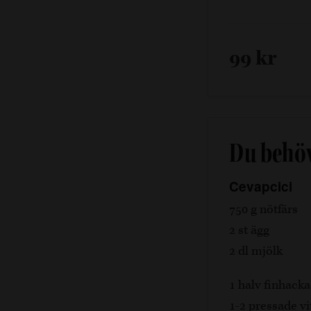
99 kr
Du behö
Cevapcici
750 g nötfärs
2 st ägg
2 dl mjölk
1 halv finhack
1-2 pressade vi