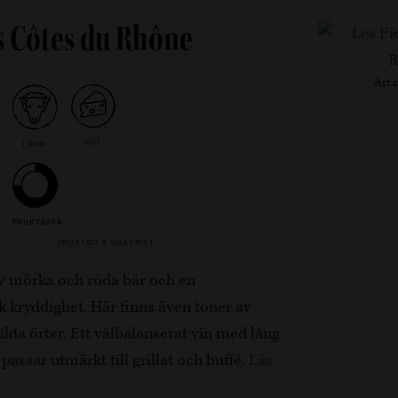
s Côtes du Rhône
Art.
OST
LAMM
FRUKTSYRA
FRUKTIGT & SMAKRIKT
av mörka och röda bär och en
 kryddighet. Här finns även toner av
vilda örter. Ett välbalanserat vin med lång
assar utmärkt till grillat och buffé.
Läs