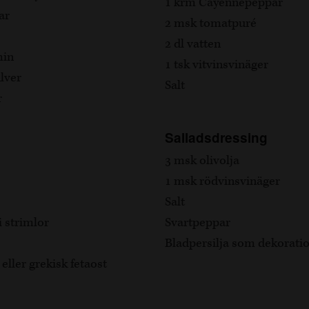
1 krm Cayennepeppar
ar
2 msk tomatpuré
2 dl vatten
min
1 tsk vitvinsvinäger
lver
Salt
r
Salladsdressing
3 msk olivolja
1 msk rödvinsvinäger
Salt
i strimlor
Svartpeppar
Bladpersilja som dekorati
 eller grekisk fetaost