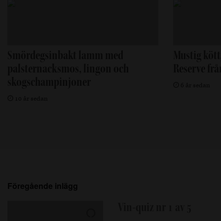
Smördegsinbakt lamm med
Mustig köt
palsternacksmos, lingon och
Reserve frå
skogschampinjoner
6 år sedan
10 år sedan
Föregående inlägg
Vin-quiz nr 1 av 5