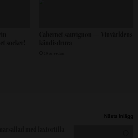
vin
Cabernet sauvignon — Vinvärldens
et socker!
kändisdruva
10 år sedan
Nästa inlägg
arsallad med laxtortilla