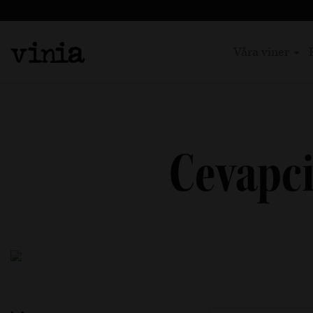
Våra viner
Cevapci