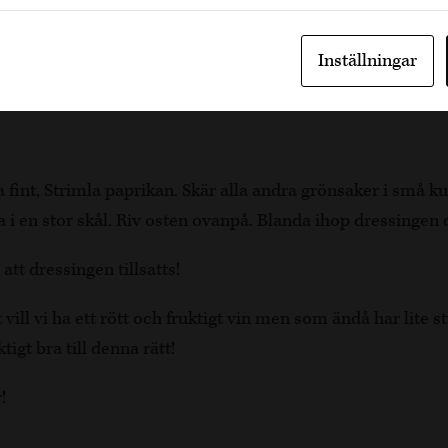
n mjuk i olivoljan. Lägg i tomatpuré och paprikan stek ytte
attnet och krydda med paprikapulver, cayennepeppar och v
Inställningar
kerna är helt mjuka och vattnet kokat in till en krämig röra
Servera röran kall eller varm.
fint, Strimla paprikan. Skär alla andra grönsaker i små k
i en stor skål. Riv osten ovanpå. Blanda ihop dressingen 
 att dressingen tillsatts!
 vill vi ha ett rött och fruktigt vin men som ändå har lite s
tigt bra till denna rätt!
!