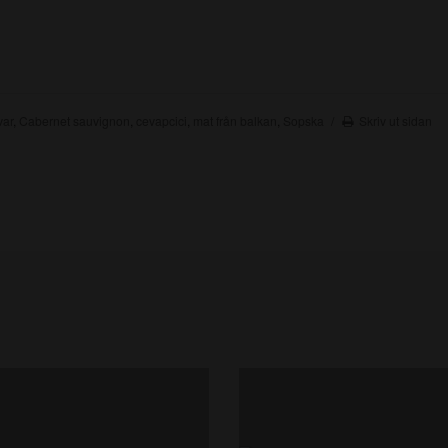
var
,
Cabernet sauvignon
,
cevapcici
,
mat från balkan
,
Sopska
Skriv ut sidan