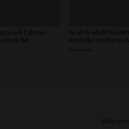
tgryta och Cabernet
Så vet du om ditt favorit
n Org de Rac
innehåller onödigt myck
10 år sedan
Matig somm