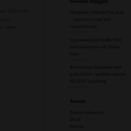
Senaste inläggen
Slutspelet i fotbolls-VM 2026
– matcher, recept och
vinmatchning
nr. 246901
1 juli, 2026
Ugnsbakad portabello fylld
med racletteost och färska
örter
15 juni, 2026
Tre somriga dippsåser med
grillat bröd – perfekta snacks
till LXRY Sparkling
15 juni, 2026
Ämnen
Bakom kulisserna
Drink
Druvor