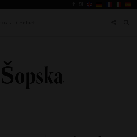
t us
Contact
h Šopska