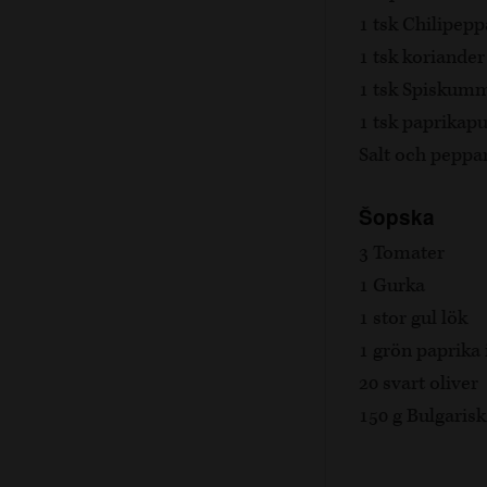
1 tsk Chilipepp
1 tsk koriander
1 tsk Spiskum
1 tsk paprikapu
Salt och peppa
Šopska
3 Tomater
1 Gurka
1 stor gul lök
1 grön paprika 
20 svart oliver
150 g Bulgarisk