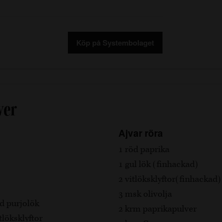
Köp på Systembolaget
ver
Ajvar röra
1 röd paprika
1 gul lök (finhackad)
2 vitlöksklyftor(finhackad)
3 msk olivolja
ad purjolök
2 krm paprikapulver
tlöksklyftor