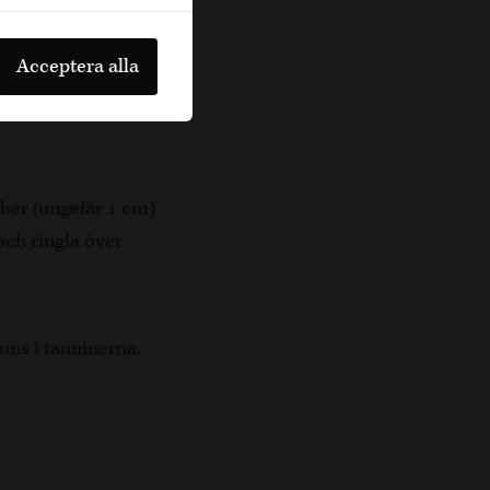
rligare ett par
inäger. Låt koka i
Acceptera alla
. Mixa röran till en
uber (ungefär 1 cm)
och ringla över
tuns i tanninerna.