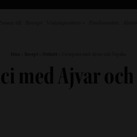
Passar till
Recept
Vininspiration
Producenter
Abou
Hem
»
Recept
»
Nötkött
»
Cevapcici med Ajvar och Šopska
ci med Ajvar oc