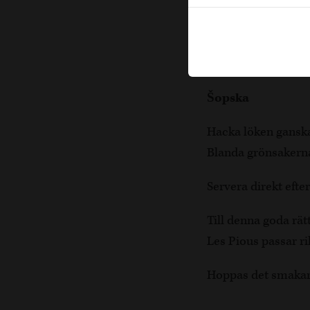
paprikan. Fräs löke
minuter. Häll på v
pannan tills grönsa
krämig konsistens. 
Šopska
Hacka löken ganska 
Blanda grönsakerna 
Servera direkt efter
Till denna goda rätt
Les Pious passar rik
Hoppas det smakar