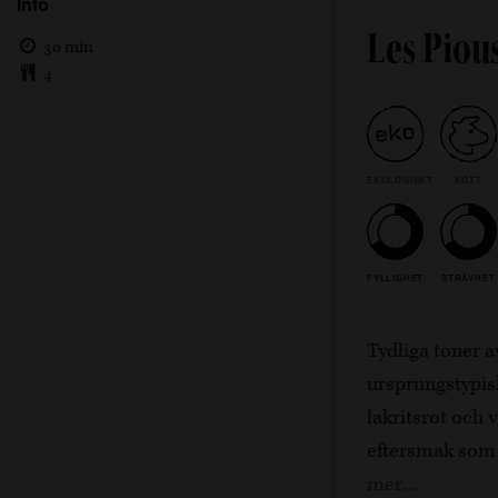
Info
Les Piou
30 min
4
EKOLOGISKT
KÖTT
FYLLIGHET
STRÄVHET
Tydliga toner 
ursprungstypisk
lakritsrot och 
eftersmak som p
mer…