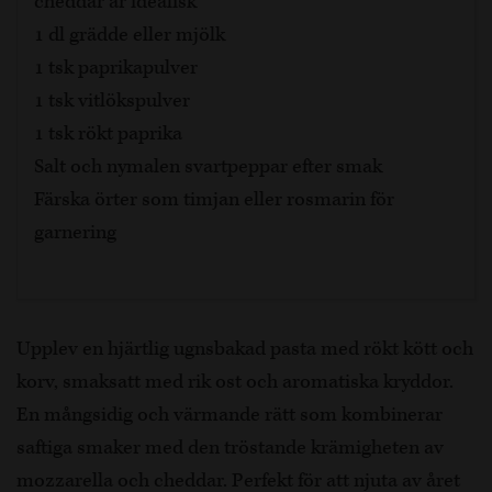
cheddar är idealisk
1 dl grädde eller mjölk
1 tsk paprikapulver
1 tsk vitlökspulver
1 tsk rökt paprika
Salt och nymalen svartpeppar efter smak
Färska örter som timjan eller rosmarin för
garnering
Upplev en hjärtlig ugnsbakad pasta med rökt kött och
korv, smaksatt med rik ost och aromatiska kryddor.
En mångsidig och värmande rätt som kombinerar
saftiga smaker med den tröstande krämigheten av
mozzarella och cheddar. Perfekt för att njuta av året