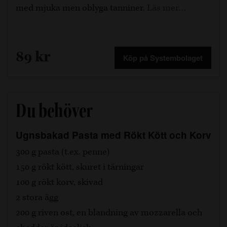
med mjuka men oblyga tanniner.
Läs mer…
89 kr
Köp på Systembolaget
Du behöver
Ugnsbakad Pasta med Rökt Kött och Korv
300 g pasta (t.ex. penne)
150 g rökt kött, skuret i tärningar
100 g rökt korv, skivad
2 stora ägg
200 g riven ost, en blandning av mozzarella och