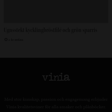
Ugnsstekt kycklingbröstfilé och grön sparris
2 år sedan
Med stor kunskap, passion och engagemang erbjuder
Vinia kvalitetsviner för alla smaker och plånböcker.