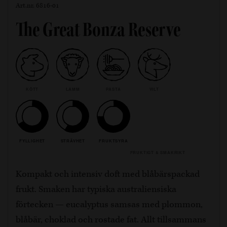
Art.nr. 6816-01
The Great Bonza Reserve
KÖTT
LAMM
PASTA
VILT
FYLLIGHET
STRÄVHET
FRUKTSYRA
FRUKTIGT & SMAKRIKT
Kompakt och intensiv doft med blåbärspackad
frukt. Smaken har typiska australiensiska
förtecken — eucalyptus samsas med plommon,
blåbär, choklad och rostade fat. Allt tillsammans