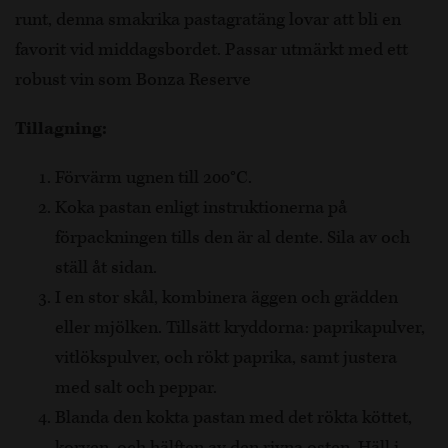
runt, denna smakrika pastagratäng lovar att bli en
favorit vid middagsbordet. Passar utmärkt med ett
robust vin som Bonza Reserve
Tillagning:
Förvärm ugnen till 200°C.
Koka pastan enligt instruktionerna på
förpackningen tills den är al dente. Sila av och
ställ åt sidan.
I en stor skål, kombinera äggen och grädden
eller mjölken. Tillsätt kryddorna: paprikapulver,
vitlökspulver, och rökt paprika, samt justera
med salt och peppar.
Blanda den kokta pastan med det rökta köttet,
korven, och hälften av den rivna osten. Häll i