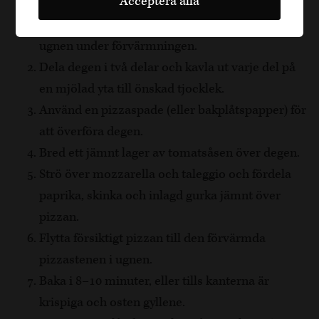
Acceptera alla
Förvärm ugnen till 250°C. Placera pizzastenen i
ugnen under förvärmningen.
Dela degen i två delar och kavla ut varje del på
en mjölad yta till önskad tjocklek.
Använd en pizzaspade (eller bakplåtspapper) för
att överföra degen.
Bred ett jämnt lager av tomatsåsen över degen.
Strö över mozzarella och taleggio och fördela
paprika, skinka och inlagd gurka jämnt över
pizzan.
Flytta försiktigt pizzan till den förvärmda
pizzastenen i ugnen.
Baka i 8–10 minuter, eller tills kanterna är
krispiga och osten gyllene.