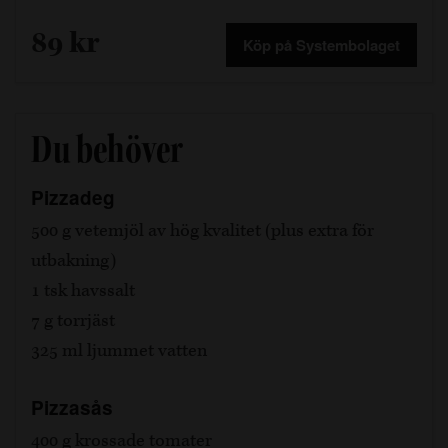
89 kr
Köp på Systembolaget
Du behöver
Pizzadeg
500 g vetemjöl av hög kvalitet (plus extra för
utbakning)
1 tsk havssalt
7 g torrjäst
325 ml ljummet vatten
Pizzasås
400 g krossade tomater