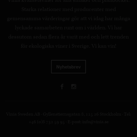
Vinia kvalitetsviner för alla smaker och plånböcker.
Starka relationer med producenter med
gemensamma värderingar gör att vi idag har många
lyckade samarbeten runt om i världen. Vi har
dessutom sedan flera år varit med och lett trenden
för ekologiska viner i Sverige. Vi kan vin!
Nyhetsbrev
Vinia Sweden AB · Gyllenstiernsgatan 8, 115 26 Stockholm · Tel:
+46 (0)8 732 59 95 · E-post:
info@vinia.se