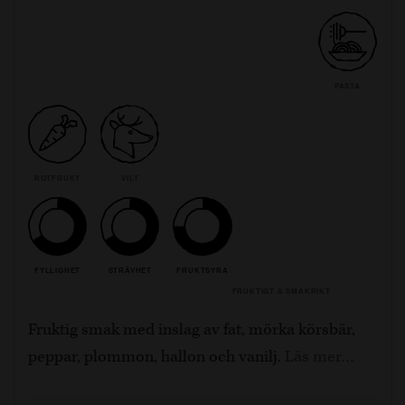
PASTA
ROTFRUKT
VILT
FYLLIGHET
STRÄVHET
FRUKTSYRA
FRUKTIGT & SMAKRIKT
Fruktig smak med inslag av fat, mörka körsbär,
peppar, plommon, hallon och vanilj.
Läs mer…