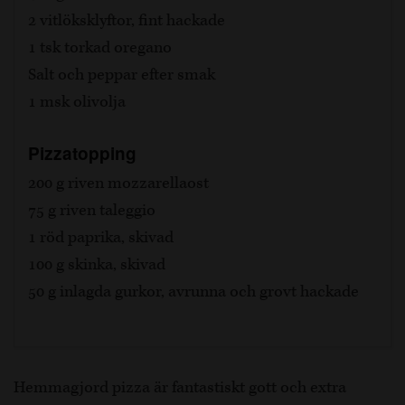
2 vitlöksklyftor, fint hackade
1 tsk torkad oregano
Salt och peppar efter smak
1 msk olivolja
Pizzatopping
200 g riven mozzarellaost
75 g riven taleggio
1 röd paprika, skivad
100 g skinka, skivad
50 g inlagda gurkor, avrunna och grovt hackade
Hemmagjord pizza är fantastiskt gott och extra