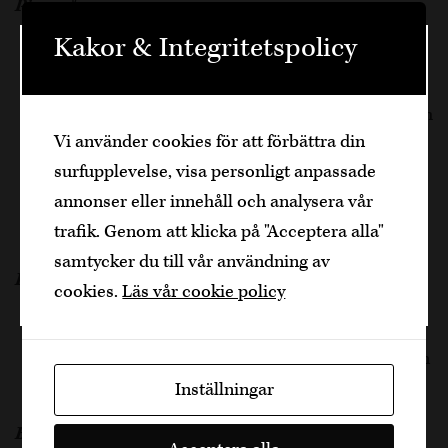
Pizzasås:
Kakor & Integritetspolicy
Värm olivolja i en kastrull och fräs vitlöken tills
Välkommen
den blir genomskinlig.
Tillsätt de krossade tomaterna, oregano, salt och
Den är sidan innehåller information om
Vi använder cookies för att förbättra din
peppar.
alkoholhaltiga drycker och vänder sig till
surfupplevelse, visa personligt anpassade
dig som fyllt över
25
år.
Låt småkoka på låg värme i 20 minuter tills
annonser eller innehåll och analysera vår
såsen tjocknar. Justera kryddningen efter behov.
Bekräfta
trafik. Genom att klicka på "Acceptera alla"
Låt svalna.
samtycker du till vår användning av
Jag är yngre
Pizzatopping:
cookies.
Läs vår cookie policy
Förbered alla toppings. Se till att de inlagda
gurkorna är väl avrunna så att de inte gör pizzan
för blöt.
Inställningar
Bakning med pizzasten: