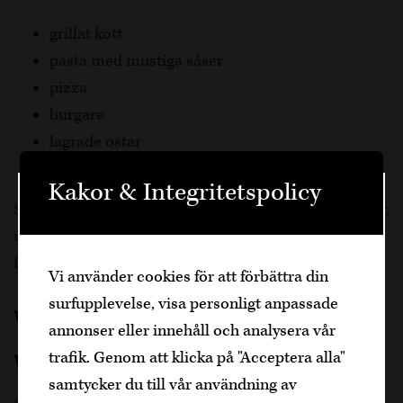
grillat kött
pasta med mustiga såser
pizza
burgare
lagrade ostar
långkok och rustik italiensk mat
Kakor & Integritetspolicy
Servera gärna vinet något svalare än rumstemperatur,
Välkommen
runt
16–18 grader
, för att lyfta fram både frukt,
fräschör och balans.
Den är sidan innehåller information om
Vi använder cookies för att förbättra din
alkoholhaltiga drycker och vänder sig till
surfupplevelse, visa personligt anpassade
dig som fyllt över
25
år.
Varför Primitivo fortsätter att
annonser eller innehåll och analysera vår
Bekräfta
växa
trafik. Genom att klicka på "Acceptera alla"
samtycker du till vår användning av
Jag är yngre