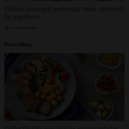
Grillade lammspett med rostad vitlök, citron och
het paprikasås
2 månader sedan
Nästa inlägg
Grillad fläskfilé med örtglaze, potatiskroketter