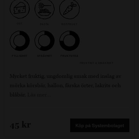
OST
PASTA
ROTFRUKT
FYLLIGHET
STRÄVHET
FRUKTSYRA
FRUKTIGT & SMAKRIKT
Mycket fruktig, ungdomlig smak med inslag av
mörka körsbär, hallon, färska örter, lakrits och
blåbär.
Läs mer…
45 kr
Köp på Systembolaget