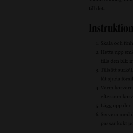
till det.
Instruktio
Skala och fin
Hetta upp smö
tills den blir 
Tillsätt surkå
låt sjuda förs
Värm korvarna
eftersom korve
Lägg upp den 
Servera med di
passar kokt po