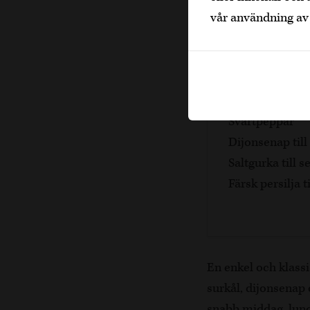
vår användning av
1 dl torrt vitt v
1 lagerblad
1 tsk kummin el
1 tsk honung
Salt
Svartpeppar
Dijonsenap till
Saltgurka till s
Färsk persilja t
En enkel och klass
surkål, dijonsenap o
snabb middag, lunch