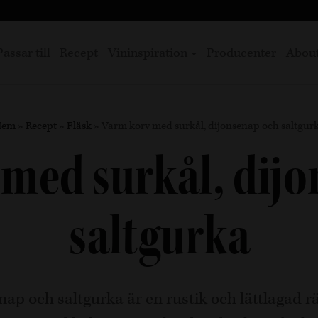
Passar till
Recept
Vininspiration
Producenter
Abou
Hem
»
Recept
»
Fläsk
»
Varm korv med surkål, dijonsenap och saltgur
med surkål, dij
saltgurka
p och saltgurka är en rustik och lättlagad rä