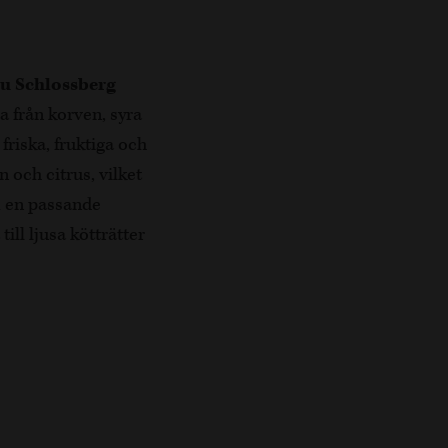
u Schlossberg
a från korven, syra
friska, fruktiga och
 och citrus, vilket
om en passande
ill ljusa kötträtter