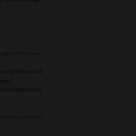
ken på medelvärme
 honung. Rör om och
ppar.
ndvik hårdkokning,
rätten mer mättande