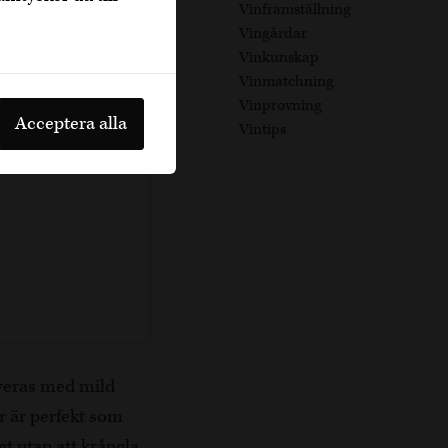
Vinframställning
Vingårdar
Vinkunskap
Vinmatchning
Vinprovning
Acceptera alla
Vintips
rveras med mild
är är perfekt som
t utan att krångla