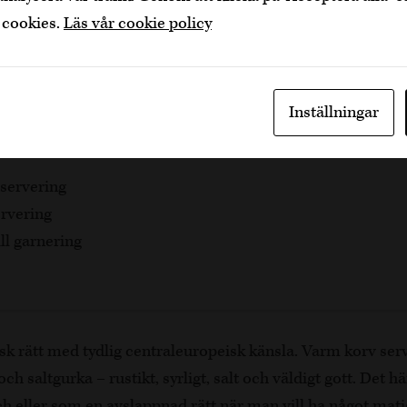
 cookies.
Läs vår cookie policy
in eller vatten
ler enbär, kan uteslutas
Inställningar
 servering
ervering
ill garnering
isk rätt med tydlig centraleuropeisk känsla. Varm korv se
ch saltgurka – rustikt, syrligt, salt och väldigt gott. Det h
 eller som en avslappnad rätt när man vill ha något matig