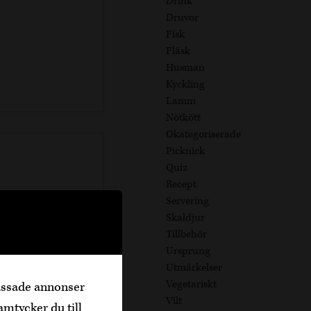
Drink
Druvor
Fisk
Fläsk
Husman
Kyckling
Lamm
Nötkött
Okategoriserade
Picknick
Quiz
Recept
Servering
Skaldjur
Tillbehör
Ursprung
Utmärkelser
Vegetariskt
passade annonser
Vilt
amtycker du till