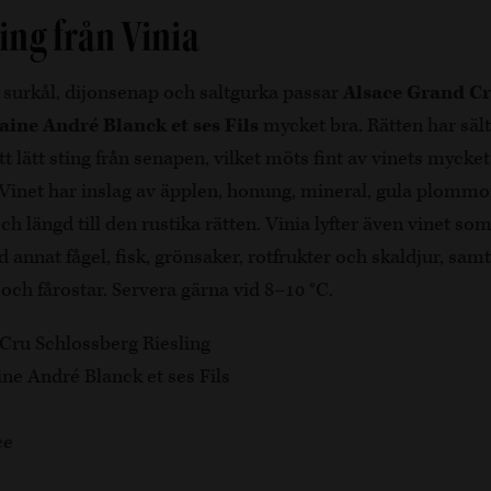
ng från Vinia
 surkål, dijonsenap och saltgurka passar
Alsace Grand Cr
ine André Blanck et ses Fils
mycket bra. Rätten har sält
t lätt sting från senapen, vilket möts fint av vinets mycket 
 Vinet har inslag av äpplen, honung, mineral, gula plommon
ch längd till den rustika rätten. Vinia lyfter även vinet s
 annat fågel, fisk, grönsaker, rotfrukter och skaldjur, samt t
 och fårostar. Servera gärna vid 8–10 °C.
Cru Schlossberg Riesling
e André Blanck et ses Fils
ce