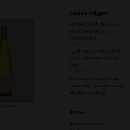
Senaste inläggen
Slutspelet i fotbolls-VM 2026
– matcher, recept och
vinmatchning
1 juli, 2026
Ugnsbakad portabello fylld
med racletteost och färska
örter
15 juni, 2026
Tre somriga dippsåser med
grillat bröd – perfekta snacks
till LXRY Sparkling
15 juni, 2026
r. 2016401
Ämnen
Bakom kulisserna