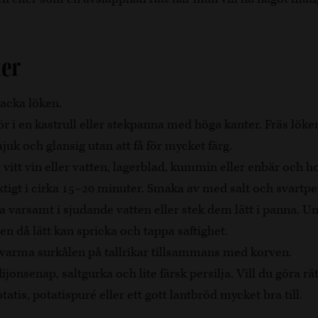
ner
hacka löken.
r i en kastrull eller stekpanna med höga kanter. Fräs lö
mjuk och glansig utan att få för mycket färg.
l, vitt vin eller vatten, lagerblad, kummin eller enbär och
iktigt i cirka 15–20 minuter. Smaka av med salt och svartpe
 varsamt i sjudande vatten eller stek dem lätt i panna. U
n då lätt kan spricka och tappa saftighet.
varma surkålen på tallrikar tillsammans med korven.
jonsenap, saltgurka och lite färsk persilja. Vill du göra 
tatis, potatispuré eller ett gott lantbröd mycket bra till.