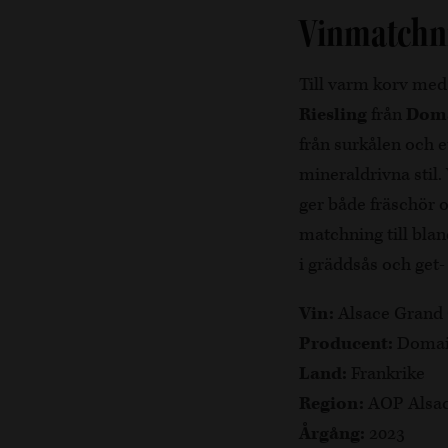
Vinmatchni
Till varm korv med
Riesling
från
Doma
från surkålen och et
mineraldrivna stil.
ger både fräschör o
matchning till bland
i gräddsås och get-
Vin:
Alsace Grand 
Producent:
Domain
Land:
Frankrike
Region:
AOP Alsa
Årgång:
2023