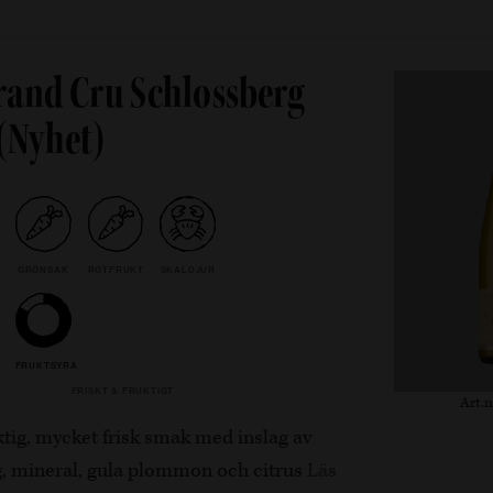
rand Cru Schlossberg
 (Nyhet)
GRÖNSAK
ROTFRUKT
SKALDJUR
FRUKTSYRA
FRISKT & FRUKTIGT
Art.n
ktig, mycket frisk smak med inslag av
, mineral, gula plommon och citrus
Läs