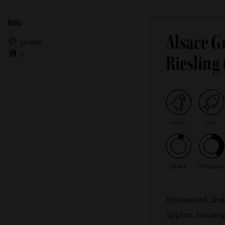
Info
Alsace G
30 min
4
Riesling
FÅGEL
FISK
SÖTMA
FYLLIGHET
Nyanserad, fru
äpplen, honung